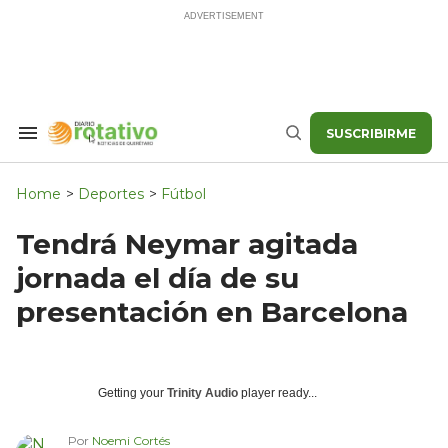
Skip
to
content
SUSCRIBIRME
Search
Buscar
&
Section
Navigation
Home
>
Deportes
>
Fútbol
Tendrá Neymar agitada
jornada el día de su
presentación en Barcelona
Getting your
Trinity Audio
player ready...
Por
Noemi Cortés