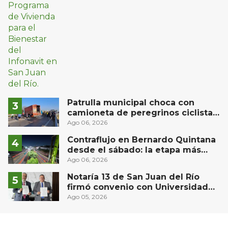
Patrulla municipal choca con
camioneta de peregrinos ciclistas
en la autopista México-Querétaro
Ago 06, 2026
Contraflujo en Bernardo Quintana
desde el sábado: la etapa más
compleja del operativo vial
Ago 06, 2026
Notaría 13 de San Juan del Río
firmó convenio con Universidad
Privada del Bajío para recibir
Ago 05, 2026
estudiantes en prácticas