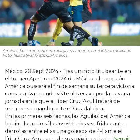
América busca ante Necaxa alargar su repunte en el fútbol mexicano.
Foto: Ilustrativa/ X/ @ClubAmerica.
México, 20 Sept 2024.- Tras un inicio titubeante en
el torneo Apertura-2024 de México, el campeón
América buscará el fin de semana su tercera victoria
consecutiva cuando visite al Necaxa por la novena
jornada en la que el líder Cruz Azul tratará de
retomar su marcha ante el Guadalajara.
En las primeras seis fechas, las 'Águilas' del América
habían logrado sólo dos victorias y sufrido cuatro
derrotas, entre ellas una goleada de 4-1 ante el
líder Cruz Azul, uno de sus máximos rivales.