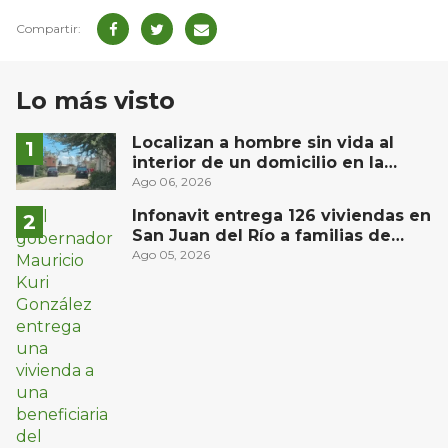
Lo más visto
Localizan a hombre sin vida al
interior de un domicilio en la
comunidad El Rodeo, San Juan del
Ago 06, 2026
Río
Infonavit entrega 126 viviendas en
San Juan del Río a familias de
bajos ingresos
Ago 05, 2026