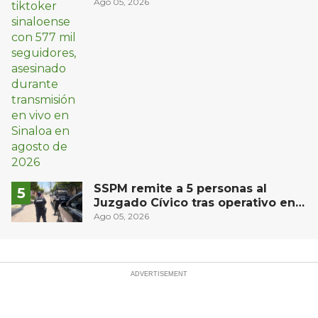
vivo en Sinaloa
Ago 05, 2026
SSPM remite a 5 personas al
Juzgado Cívico tras operativo en
San Juan del Río
Ago 05, 2026