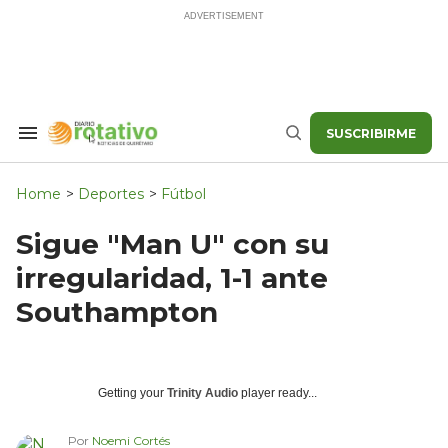
Skip
to
content
SUSCRIBIRME
Search
Buscar
&
Section
Navigation
Home
>
Deportes
>
Fútbol
Sigue "Man U" con su
irregularidad, 1-1 ante
Southampton
Getting your
Trinity Audio
player ready...
Por
Noemi Cortés