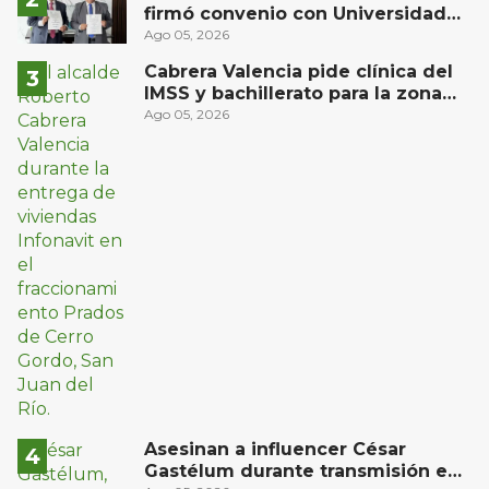
firmó convenio con Universidad
Privada del Bajío para recibir
Ago 05, 2026
estudiantes en prácticas
Cabrera Valencia pide clínica del
IMSS y bachillerato para la zona
oriente de San Juan del Río
Ago 05, 2026
Asesinan a influencer César
Gastélum durante transmisión en