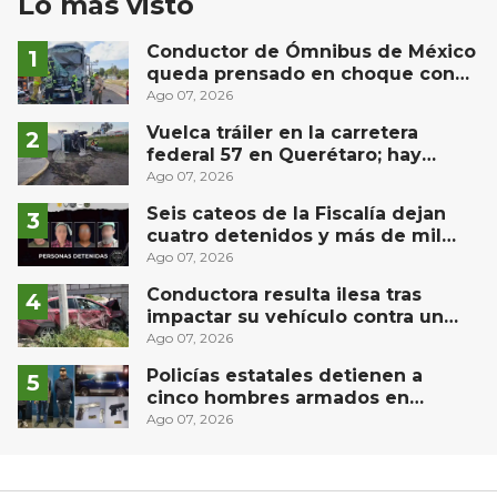
Lo más visto
Conductor de Ómnibus de México
queda prensado en choque con
materialista en San Juan del Río
Ago 07, 2026
Vuelca tráiler en la carretera
federal 57 en Querétaro; hay
derrame de combustible
Ago 07, 2026
controlado, sin lesionados
Seis cateos de la Fiscalía dejan
cuatro detenidos y más de mil
dosis aseguradas en Querétaro
Ago 07, 2026
Conductora resulta ilesa tras
impactar su vehículo contra un
muro en Huimilpan
Ago 07, 2026
Policías estatales detienen a
cinco hombres armados en
Puebla capital
Ago 07, 2026