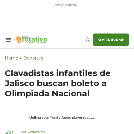
Skip
to
content
SUSCRIBIRME
Search
Buscar
&
Section
Navigation
Home
>
Deportes
Clavadistas infantiles de
Jalisco buscan boleto a
Olimpiada Nacional
Getting your
Trinity Audio
player ready...
Por
Redacción