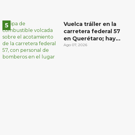
Vuelca tráiler en la
carretera federal 57
en Querétaro; hay
derrame de
Ago 07, 2026
combustible
controlado, sin
lesionados