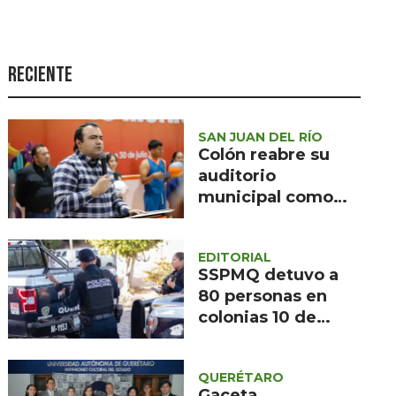
Seguridad
Ciencia y
tecnología
Reciente
Política
Turismo
SAN JUAN DEL RÍO
Colón reabre su
Asuntos Sociales
auditorio
municipal como
Estilo de vida
espacio exclusivo
Opinión
para el deporte
EDITORIAL
tras 43 años sin
SSPMQ detuvo a
inversión
80 personas en
colonias 10 de
Abril y Eduardo
Loarca Castillo en
QUERÉTARO
el primer semestre
Gaceta