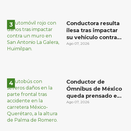
Conductora resulta
ilesa tras impactar
su vehículo contra
un muro en
Ago 07, 2026
Huimilpan
Conductor de
Ómnibus de México
queda prensado en
choque con
Ago 07, 2026
materialista en San
Juan del Río