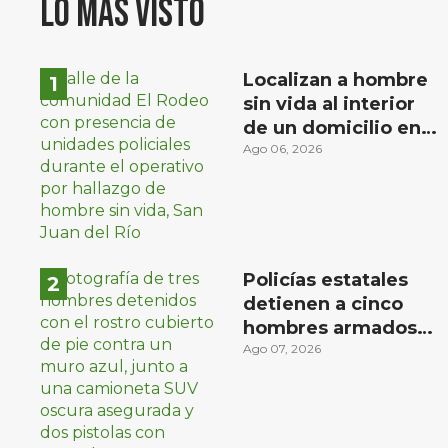
Lo más visto
Localizan a hombre
sin vida al interior
de un domicilio en
la comunidad El
Ago 06, 2026
Rodeo, San Juan del
Río
Policías estatales
detienen a cinco
hombres armados
en Puebla capital
Ago 07, 2026