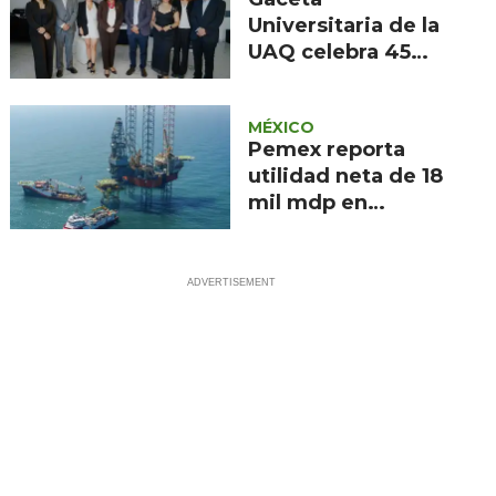
de 2026
Universitaria de la
UAQ celebra 45
años de memoria
institucional
MÉXICO
Pemex reporta
utilidad neta de 18
mil mdp en
segundo trimestre
de 2026