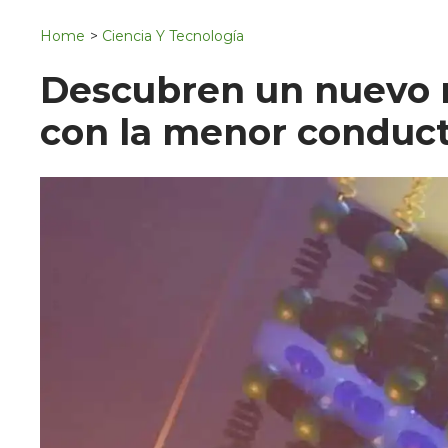
Navigation
San Juan del Río
Home
>
Ciencia Y Tecnología
Municipios
Descubren un nuevo m
con la menor conduct