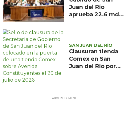
Juan del Río
aprueba 22.6 mdp
del FAISMUN para
cinco obras en
2026
SAN JUAN DEL RÍO
Clausuran tienda
Comex en San
Juan del Río por
presunta
irregularidad en
Protección Civil