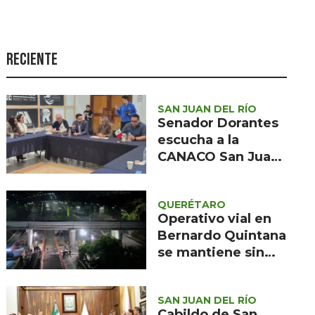
Seguridad
Ciencia y
tecnología
Reciente
Política
Turismo
SAN JUAN DEL RÍO
Senador Dorantes
Asuntos Sociales
escucha a la
CANACO San Juan
Estilo de vida
del Río: seguridad,
Opinión
carretera 57 e
QUERÉTARO
IMSS, en la agenda
Operativo vial en
Bernardo Quintana
se mantiene sin
cambios los
próximos nueve
SAN JUAN DEL RÍO
días
Cabildo de San