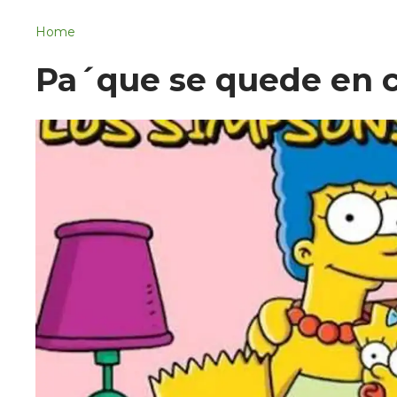
Navigation
San Juan del Río
Home
Municipios
Pa´que se quede en 