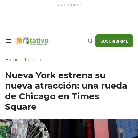
Skip
to
content
SUSCRIBIRME
Search
Buscar
&
Section
Navigation
Home
>
Turismo
Nueva York estrena su
nueva atracción: una rueda
de Chicago en Times
Square