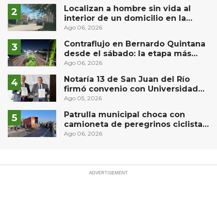
Localizan a hombre sin vida al
interior de un domicilio en la
comunidad El Rodeo, San Juan del
Ago 06, 2026
Río
Contraflujo en Bernardo Quintana
desde el sábado: la etapa más
compleja del operativo vial
Ago 06, 2026
Notaría 13 de San Juan del Río
firmó convenio con Universidad
Privada del Bajío para recibir
Ago 05, 2026
estudiantes en prácticas
Patrulla municipal choca con
camioneta de peregrinos ciclistas
en la autopista México-Querétaro
Ago 06, 2026