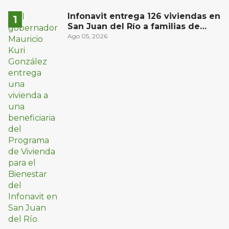
Infonavit entrega 126 viviendas en
San Juan del Río a familias de
bajos ingresos
Ago 05, 2026