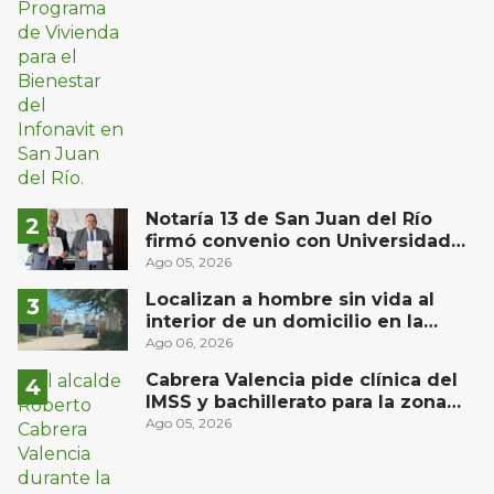
Notaría 13 de San Juan del Río
firmó convenio con Universidad
Privada del Bajío para recibir
Ago 05, 2026
estudiantes en prácticas
Localizan a hombre sin vida al
interior de un domicilio en la
comunidad El Rodeo, San Juan del
Ago 06, 2026
Río
Cabrera Valencia pide clínica del
IMSS y bachillerato para la zona
oriente de San Juan del Río
Ago 05, 2026