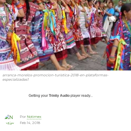
arranca-morelos-promocion-turistica-2018-en-plataformas-
especializadas1
Getting your
Trinity Audio
player ready...
Por
Notimex
Feb 14, 2018