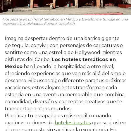
Hospédate en un hotel temático en México y transforma tu viaje en una
experiencia inolvidable. Fuente: Unsplash.
Imagina despertar dentro de una barrica gigante
de tequila, convivir con personajes de caricaturas o
sentirte como una estrella de Hollywood mientras
disfrutas del Caribe.
Los hoteles temáticos en
México
han llevado la hospitalidad a otro nivel,
ofreciendo experiencias que van más allá del simple
descanso. Si buscas algo diferente para tus próximas
vacaciones, estos alojamientos transforman cada
estancia en una aventura memorable que combina
comodidad, diversión y conceptos creativos que te
transportan a otros mundos.
Planificar tu escapada es más sencillo cuando
exploras opciones de
hoteles baratos
que se ajusten
a tu presupuesto sin sacrificar la experiencia. En