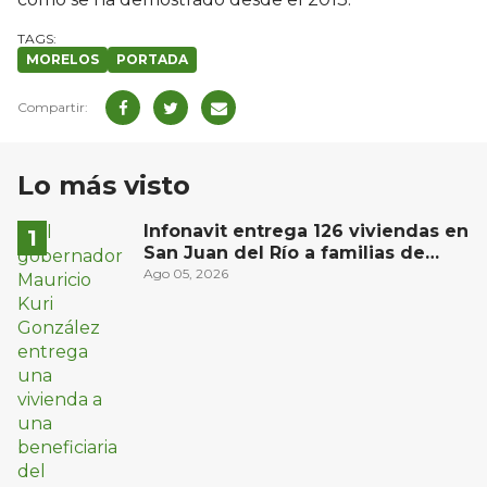
MORELOS
PORTADA
Lo más visto
Infonavit entrega 126 viviendas en
San Juan del Río a familias de
bajos ingresos
Ago 05, 2026