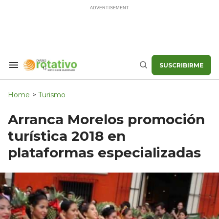
Skip
to
content
SUSCRIBIRME
Search
Buscar
&
Section
Navigation
Home
>
Turismo
Arranca Morelos promoción
turística 2018 en
plataformas especializadas