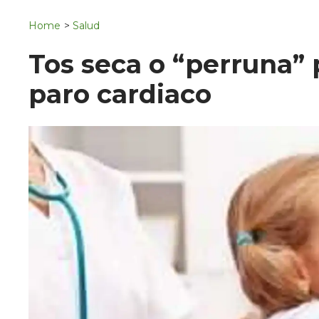
Navigation
San Juan del Río
Home
>
Salud
Municipios
Tos seca o “perruna” 
paro cardiaco