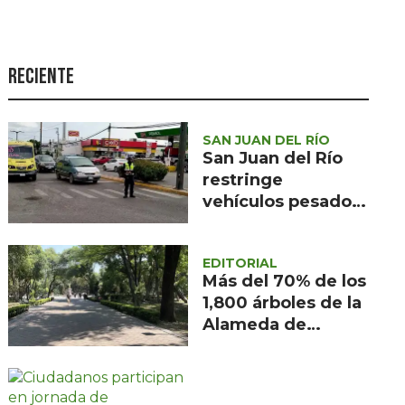
Seguridad
Ciencia y
tecnología
Reciente
Política
Turismo
SAN JUAN DEL RÍO
San Juan del Río
Asuntos Sociales
restringe
vehículos pesados
Estilo de vida
por obras en la
Opinión
Carretera 57
EDITORIAL
Más del 70% de los
1,800 árboles de la
Alameda de
Querétaro están
afectados por
muérdago