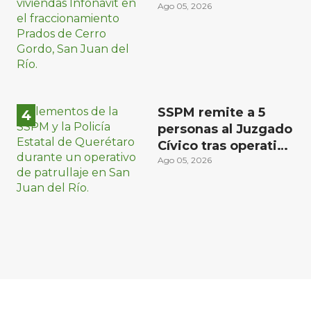
zona oriente de San
Ago 05, 2026
Juan del Río
SSPM remite a 5
personas al Juzgado
Cívico tras operativo
en San Juan del Río
Ago 05, 2026