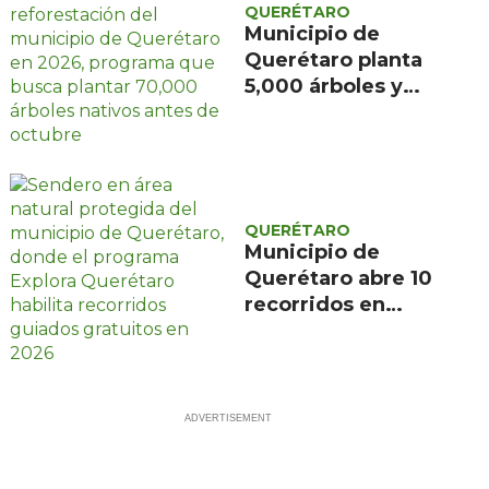
QUERÉTARO
Municipio de
Querétaro planta
5,000 árboles y
apunta a 70,000 al
cierre de 2026 con
alianza de CFE y
Reforestamos
México
QUERÉTARO
Municipio de
Querétaro abre 10
recorridos en
áreas naturales
protegidas ante
demanda de 2,000
inscritos