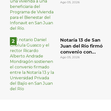
familias de bajos
Ago 05, 2026
ingresos
Notaría 13 de San
Juan del Río firmó
convenio con
Universidad Privada
Ago 05, 2026
del Bajío para recibir
estudiantes en
prácticas