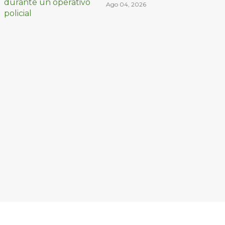
decomiso de droga
Ago 04, 2026
y un arma