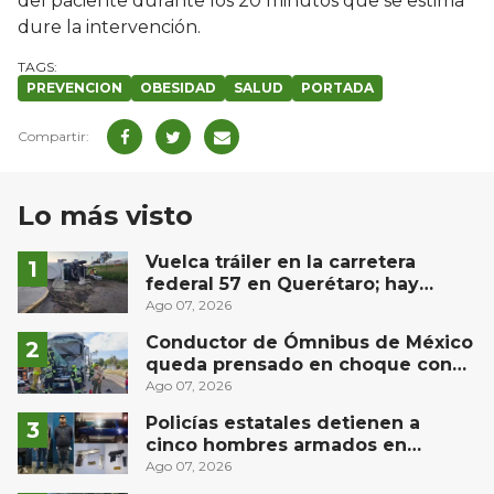
del paciente durante los 20 minutos que se estima
dure la intervención.
PREVENCION
OBESIDAD
SALUD
PORTADA
Lo más visto
Vuelca tráiler en la carretera
federal 57 en Querétaro; hay
derrame de combustible
Ago 07, 2026
controlado, sin lesionados
Conductor de Ómnibus de México
queda prensado en choque con
materialista en San Juan del Río
Ago 07, 2026
Policías estatales detienen a
cinco hombres armados en
Puebla capital
Ago 07, 2026