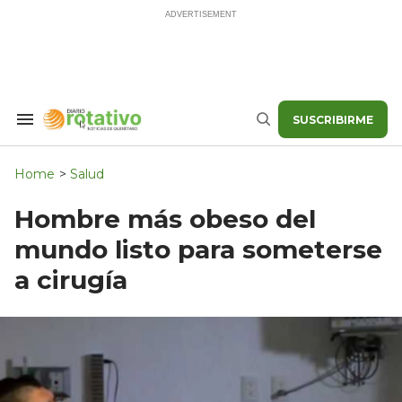
Skip
to
content
SUSCRIBIRME
Search
Buscar
&
Section
Navigation
Home
>
Salud
Hombre más obeso del
mundo listo para someterse
a cirugía