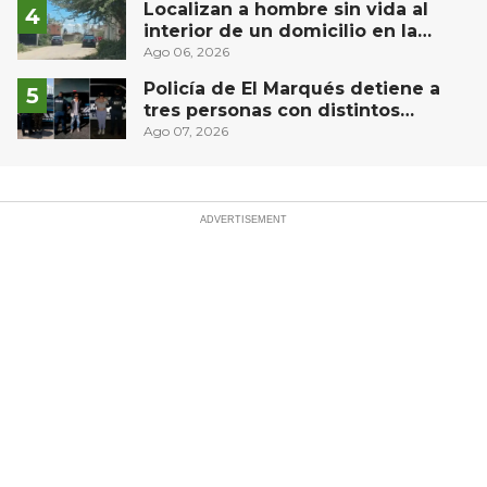
Localizan a hombre sin vida al
interior de un domicilio en la
comunidad El Rodeo, San Juan del
Ago 06, 2026
Río
Policía de El Marqués detiene a
tres personas con distintos
narcóticos
Ago 07, 2026