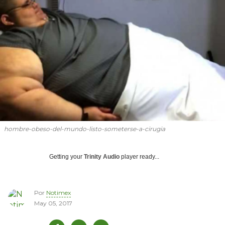
hombre-obeso-del-mundo-listo-someterse-a-cirugia
Getting your
Trinity Audio
player ready...
Por
Notimex
May 05, 2017