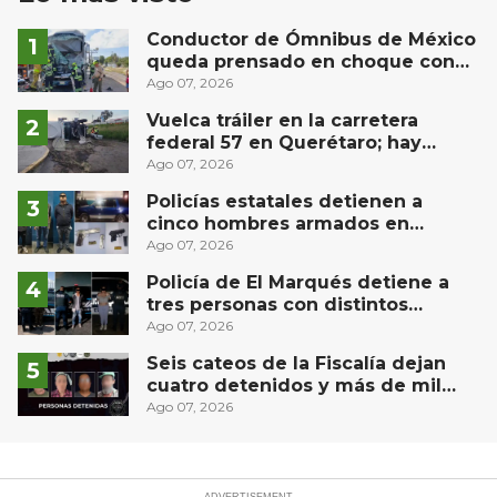
Conductor de Ómnibus de México
queda prensado en choque con
materialista en San Juan del Río
Ago 07, 2026
Vuelca tráiler en la carretera
federal 57 en Querétaro; hay
derrame de combustible
Ago 07, 2026
controlado, sin lesionados
Policías estatales detienen a
cinco hombres armados en
Puebla capital
Ago 07, 2026
Policía de El Marqués detiene a
tres personas con distintos
narcóticos
Ago 07, 2026
Seis cateos de la Fiscalía dejan
cuatro detenidos y más de mil
dosis aseguradas en Querétaro
Ago 07, 2026