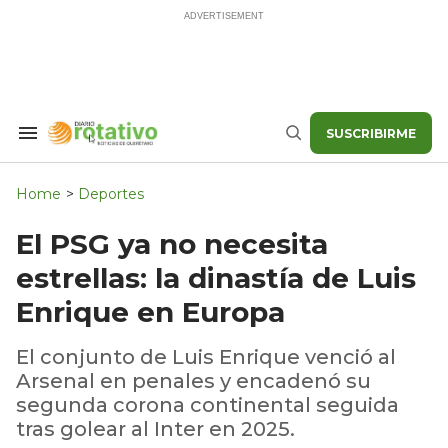
Skip
to
content
SUSCRIBIRME
Search
Buscar
&
Section
Navigation
Home
>
Deportes
El PSG ya no necesita
estrellas: la dinastía de Luis
Enrique en Europa
El conjunto de Luis Enrique venció al
Arsenal en penales y encadenó su
segunda corona continental seguida
tras golear al Inter en 2025.