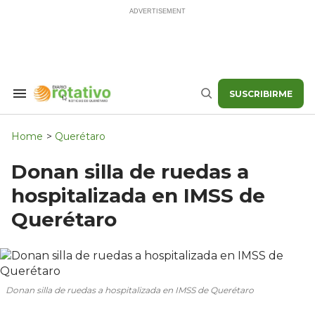
Skip
to
content
SUSCRIBIRME
Search
Buscar
&
Section
Navigation
Home
>
Querétaro
Donan silla de ruedas a
hospitalizada en IMSS de
Querétaro
Donan silla de ruedas a hospitalizada en IMSS de Querétaro