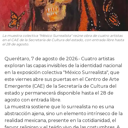
La muestra colectiva "México Surrealista" reúne obra de cuatro artistas
en el CAE de la Secretaría de Cultura del estado, con entrada libre hasta
el 28 de agosto.
Querétaro, 7 de agosto de 2026.- Cuatro artistas
exploran las capas invisibles de la identidad nacional
en la exposición colectiva "México Surrealista", que
este viernes abre sus puertas en el Centro de Arte
Emergente (CAE) de la Secretaría de Cultura del
estado y permanecerá disponible hasta el 28 de
agosto con entrada libre.
La muestra sostiene que lo surrealista no es una
abstracción ajena, sino un elemento intrínseco de la
realidad mexicana, presente en la cotidianidad, el
fervor religioso y el tejido vivo de las costumbres. A