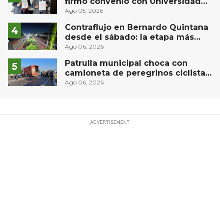
firmó convenio con Universidad
Privada del Bajío para recibir
Ago 05, 2026
estudiantes en prácticas
Contraflujo en Bernardo Quintana
desde el sábado: la etapa más
compleja del operativo vial
Ago 06, 2026
Patrulla municipal choca con
camioneta de peregrinos ciclistas
en la autopista México-Querétaro
Ago 06, 2026