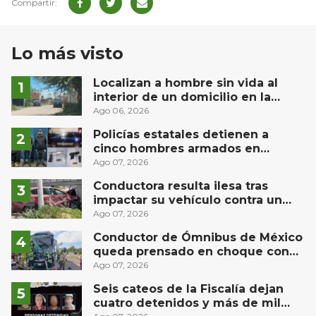
Lo más visto
Localizan a hombre sin vida al
interior de un domicilio en la
comunidad El Rodeo, San Juan del
Ago 06, 2026
Río
Policías estatales detienen a
cinco hombres armados en
Puebla capital
Ago 07, 2026
Conductora resulta ilesa tras
impactar su vehículo contra un
muro en Huimilpan
Ago 07, 2026
Conductor de Ómnibus de México
queda prensado en choque con
materialista en San Juan del Río
Ago 07, 2026
Seis cateos de la Fiscalía dejan
cuatro detenidos y más de mil