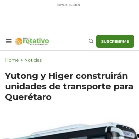
Skip
to
content
SUSCRIBIRME
Search
Buscar
&
Section
Navigation
Home
>
Noticias
Yutong y Higer construirán
unidades de transporte para
Querétaro