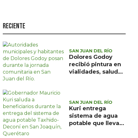
Seguridad
Ciencia y
tecnología
Reciente
Política
Turismo
SAN JUAN DEL RÍO
Dolores Godoy
Asuntos Sociales
recibió pintura en
Estilo de vida
vialidades, salud
visual y jitomate
Opinión
en la jornada 52
del gobierno
municipal
SAN JUAN DEL RÍO
Kuri entrega
sistema de agua
potable que lleva
el vital líquido a 24