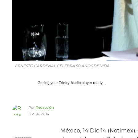
ERNESTO CARDENAL CELEBRA 90 AÑOS DE VIDA
Getting your
Trinity Audio
player ready...
Por
Redacción
Dic 14, 2014
México, 14 Dic 14 (Notimex).