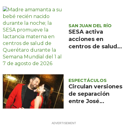
comunidades de
San Joaquín y
Cadereyta
SAN JUAN DEL RÍO
SESA activa
acciones en
centros de salud
de Querétaro por
Semana Mundial
de la Lactancia
Materna 2026
ESPECTÁCULOS
Circulan versiones
de separación
entre José
Eduardo Derbez y
Paola Dalay;
ninguno lo
confirma