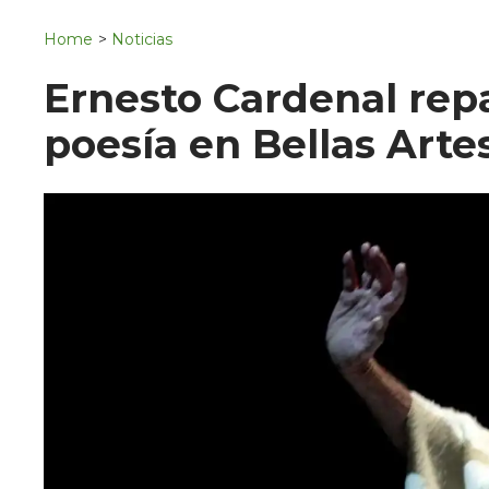
Navigation
San Juan del Río
Home
>
Noticias
Municipios
Ernesto Cardenal repa
poesía en Bellas Arte