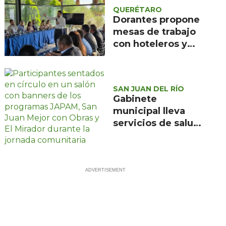
QUERÉTARO
Dorantes propone
mesas de trabajo
con hoteleros y
sector turístico de
Querétaro
SAN JUAN DEL RÍO
Gabinete
municipal lleva
servicios de salud,
obras y atención
ciudadana a El
Mirador en la
edición 49 del
programa "Viernes
en El Mirador"