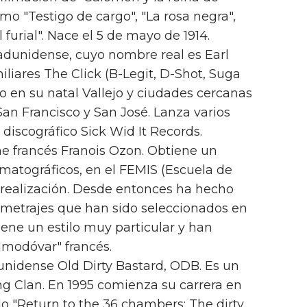
mo "Testigo de cargo", "La rosa negra",
l furial". Nace el 5 de mayo de 1914.
tadunidense, cuyo nombre real es Earl
liares The Click (B-Legit, D-Shot, Suga
o en su natal Vallejo y ciudades cercanas
n Francisco y San José. Lanza varios
discográfico Sick Wid It Records.
ine francés Franois Ozon. Obtiene un
matográficos, en el FEMIS (Escuela de
e realización. Desde entonces ha hecho
ometrajes que han sido seleccionados en
Tiene un estilo muy particular y han
lmodóvar" francés.
unidense Old Dirty Bastard, ODB. Es un
 Clan. En 1995 comienza su carrera en
ado "Return to the 36 chambers: The dirty