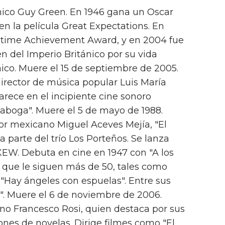
tánico Guy Green. En 1946 gana un Oscar
en la película Great Expectations. En
fetime Achievement Award, y en 2004 fue
n del Imperio Británico por su vida
nico. Muere el 15 de septiembre de 2005.
director de música popular Luis María
arece en el incipiente cine sonoro
Taboga". Muere el 5 de mayo de 1988.
tor mexicano Miguel Aceves Mejía, "El
a parte del trío Los Porteños. Se lanza
XEW. Debuta en cine en 1947 con "A los
la que le siguen más de 50, tales como
"Hay ángeles con espuelas". Entre sus
e". Muere el 6 de noviembre de 2006.
iano Francesco Rosi, quien destaca por sus
ones de novelas. Dirige filmes como "El