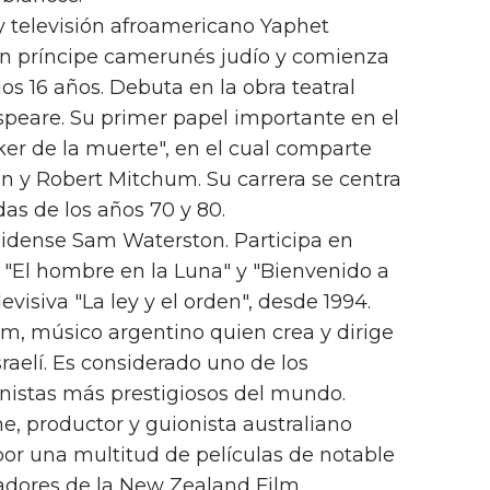
 y televisión afroamericano Yaphet
 un príncipe camerunés judío y comienza
los 16 años. Debuta en la obra teatral
speare. Su primer papel importante en el
ker de la muerte", en el cual comparte
n y Robert Mitchum. Su carrera se centra
as de los años 70 y 80.
nidense Sam Waterston. Participa en
 "El hombre en la Luna" y "Bienvenido a
evisiva "La ley y el orden", desde 1994.
m, músico argentino quien crea y dirige
raelí. Es considerado uno de los
anistas más prestigiosos del mundo.
ine, productor y guionista australiano
or una multitud de películas de notable
dadores de la New Zealand Film