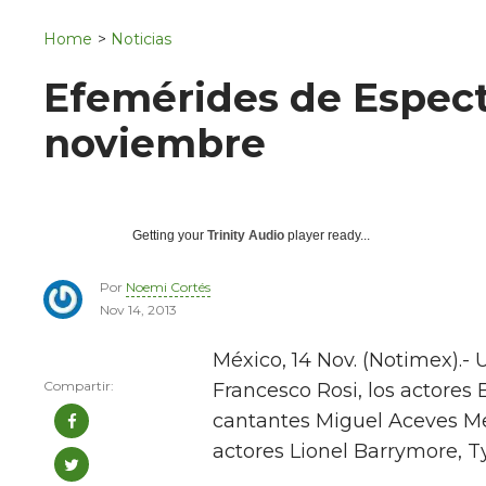
Navigation
San Juan del Río
Home
>
Noticias
Municipios
Efemérides de Espect
noviembre
Getting your
Trinity Audio
player ready...
Por
Noemi Cortés
Nov 14, 2013
México, 14 Nov. (Notimex).-
Francesco Rosi, los actores 
cantantes Miguel Aceves Mej
actores Lionel Barrymore, 