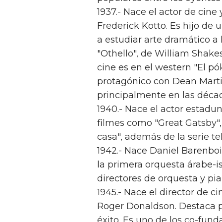
1937.- Nace el actor de cine
Frederick Kotto. Es hijo de
a estudiar arte dramático a 
"Othello", de William Shake
cine es en el western "El pó
protagónico con Dean Marti
principalmente en las décad
1940.- Nace el actor estadu
filmes como "Great Gatsby",
casa", además de la serie tel
1942.- Nace Daniel Barenboi
la primera orquesta árabe-is
directores de orquesta y pi
1945.- Nace el director de c
Roger Donaldson. Destaca p
éxito. Es uno de los co-fun