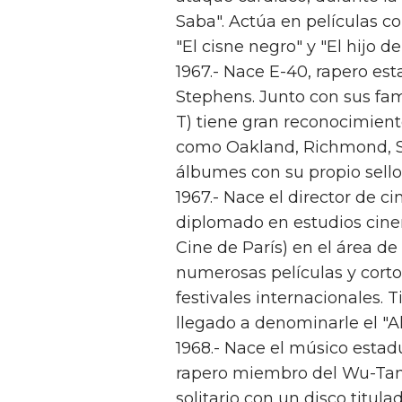
Saba". Actúa en películas co
"El cisne negro" y "El hijo de
1967.- Nace E-40, rapero es
Stephens. Junto con sus fami
T) tiene gran reconocimient
como Oakland, Richmond, Sa
álbumes con su propio sello 
1967.- Nace el director de c
diplomado en estudios cine
Cine de París) en el área d
numerosas películas y cort
festivales internacionales. 
llegado a denominarle el "A
1968.- Nace el músico estad
rapero miembro del Wu-Tang
solitario con un disco titul