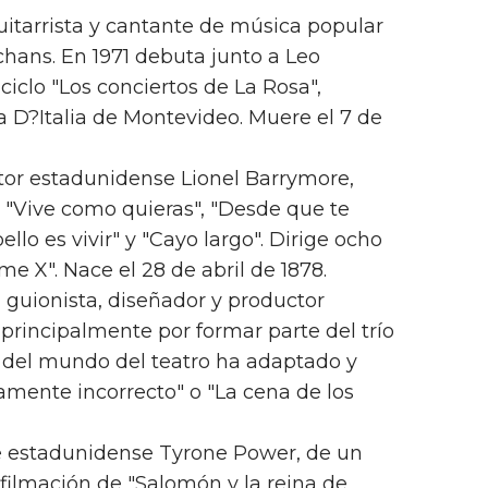
guitarrista y cantante de música popular
ans. En 1971 debuta junto a Leo
ciclo "Los conciertos de La Rosa",
la D?Italia de Montevideo. Muere el 7 de
ector estadunidense Lionel Barrymore,
 "Vive como quieras", "Desde que te
bello es vivir" y "Cayo largo". Dirige ocho
me X". Nace el 28 de abril de 1878.
r, guionista, diseñador y productor
principalmente por formar parte del trío
o del mundo del teatro ha adaptado y
camente incorrecto" o "La cena de los
ne estadunidense Tyrone Power, de un
 filmación de "Salomón y la reina de