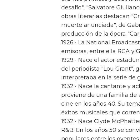
desafío", "Salvatore Giuliano
obras literarias destacan "C
muerte anunciada", de Gabr
producción de la ópera "Ca
1926.- La National Broadcas
emisoras, entre ella RCA y 
1929.- Nace el actor estadu
del periodista "Lou Grant",
interpretaba en la serie de g
1932.- Nace la cantante y ac
proviene de una familia de ar
cine en los años 40. Su tema
éxitos musicales que corren
1932.- Nace Clyde McPhatter
R&B. En los años 50 se con
populares entre los oyentes