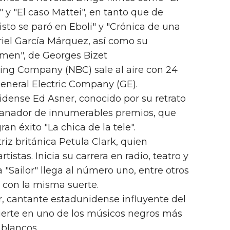
" y "El caso Mattei", en tanto que de
risto se paró en Eboli" y "Crónica de una
iel García Márquez, así como su
rmen", de Georges Bizet
ting Company (NBC) sale al aire con 24
General Electric Company (GE).
nidense Ed Asner, conocido por su retrato
 ganador de innumerables premios, que
ran éxito "La chica de la tele".
triz británica Petula Clark, quien
tistas. Inicia su carrera en radio, teatro y
 "Sailor" llega al número uno, entre otros
 con la misma suerte.
, cantante estadunidense influyente del
vierte en uno de los músicos negros más
 blancos.