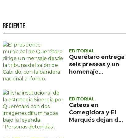
Seguridad
Ciencia y
tecnología
Reciente
Política
Turismo
EDITORIAL
Querétaro entrega
Asuntos Sociales
seis preseas y un
Estilo de vida
homenaje
póstumo en sus
Opinión
495 años
EDITORIAL
Cateos en
Corregidora y El
Marqués dejan dos
detenidos y un
arma asegurada