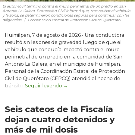
El automóvil terminó contra el muro perimetral de un predio en San
Antonio La Galera. Protección Civil informó que, tras revisar el vehículo
y la zona, se determinaron condiciones seguras para continuar con las
diligencias.
Coordinación Estatal de Protección Civil de Querétaro
Huimilpan, 7 de agosto de 2026.- Una conductora
resultó sin lesiones de gravedad luego de que el
vehículo que conducía impactó contra el muro
perimetral de un predio en la comunidad de San
Antonio La Galera, en el municipio de Huimilpan.
Personal de la Coordinación Estatal de Protección
Civil de Querétaro (CEPCQ) atendió el hecho de
tránsito.
Seis cateos de la Fiscalía
dejan cuatro detenidos y
más de mil dosis