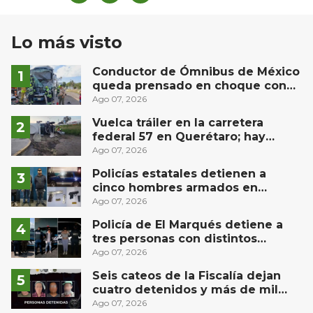
Lo más visto
Conductor de Ómnibus de México
queda prensado en choque con
materialista en San Juan del Río
Ago 07, 2026
Vuelca tráiler en la carretera
federal 57 en Querétaro; hay
derrame de combustible
Ago 07, 2026
controlado, sin lesionados
Policías estatales detienen a
cinco hombres armados en
Puebla capital
Ago 07, 2026
Policía de El Marqués detiene a
tres personas con distintos
narcóticos
Ago 07, 2026
Seis cateos de la Fiscalía dejan
cuatro detenidos y más de mil
dosis aseguradas en Querétaro
Ago 07, 2026