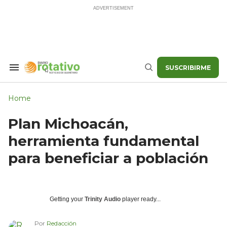
Skip
to
content
SUSCRIBIRME
Search
Buscar
&
Section
Navigation
Home
Plan Michoacán,
herramienta fundamental
para beneficiar a población
Getting your
Trinity Audio
player ready...
Por
Redacción