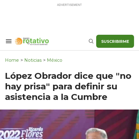
Skip
to
content
SUSCRIBIRME
Search
Buscar
&
Section
Navigation
Home
>
Noticias
>
México
López Obrador dice que "no
hay prisa" para definir su
asistencia a la Cumbre