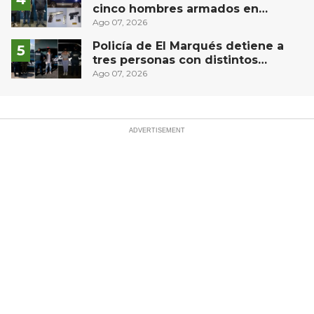
cinco hombres armados en
Puebla capital
Ago 07, 2026
Policía de El Marqués detiene a
tres personas con distintos
narcóticos
Ago 07, 2026