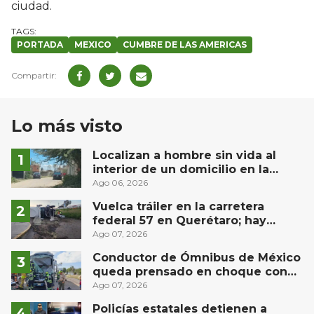
ciudad.
PORTADA
MEXICO
CUMBRE DE LAS AMERICAS
Lo más visto
Localizan a hombre sin vida al
interior de un domicilio en la
comunidad El Rodeo, San Juan del
Ago 06, 2026
Río
Vuelca tráiler en la carretera
federal 57 en Querétaro; hay
derrame de combustible
Ago 07, 2026
controlado, sin lesionados
Conductor de Ómnibus de México
queda prensado en choque con
materialista en San Juan del Río
Ago 07, 2026
Policías estatales detienen a