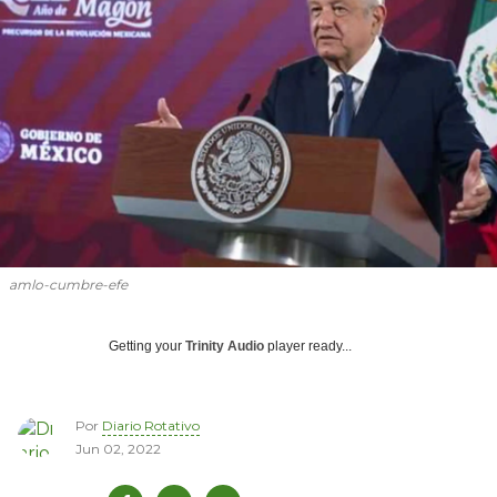
amlo-cumbre-efe
Getting your
Trinity Audio
player ready...
Por
Diario Rotativo
Jun 02, 2022