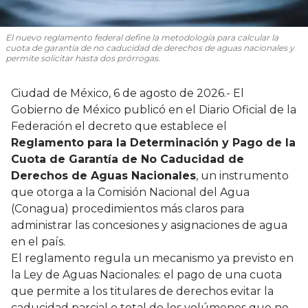
El nuevo reglamento federal define la metodología para calcular la
cuota de garantía de no caducidad de derechos de aguas nacionales y
permite solicitar hasta dos prórrogas.
Ciudad de México, 6 de agosto de 2026.- El
Gobierno de México publicó en el Diario Oficial de la
Federación el decreto que establece el
Reglamento para la Determinación y Pago de la
Cuota de Garantía de No Caducidad de
Derechos de Aguas Nacionales
, un instrumento
que otorga a la Comisión Nacional del Agua
(Conagua) procedimientos más claros para
administrar las concesiones y asignaciones de agua
en el país.
El reglamento regula un mecanismo ya previsto en
la Ley de Aguas Nacionales: el pago de una cuota
que permite a los titulares de derechos evitar la
caducidad parcial o total de los volúmenes que no