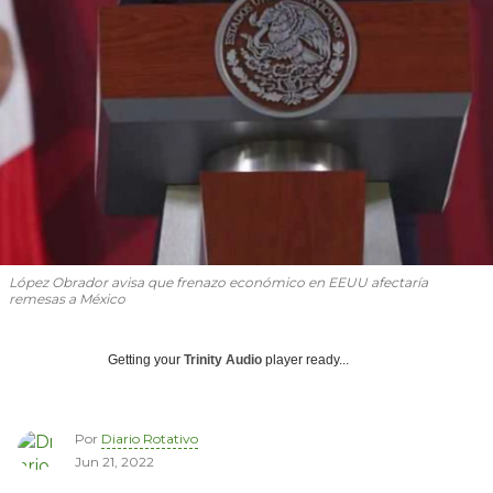
López Obrador avisa que frenazo económico en EEUU afectaría
remesas a México
Getting your
Trinity Audio
player ready...
Por
Diario Rotativo
Jun 21, 2022