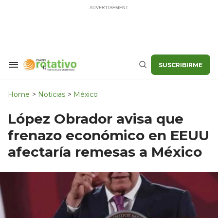
Skip
to
content
SUSCRIBIRME
Search
Buscar
&
Section
Navigation
Home
>
Noticias
>
México
López Obrador avisa que
frenazo económico en EEUU
afectaría remesas a México