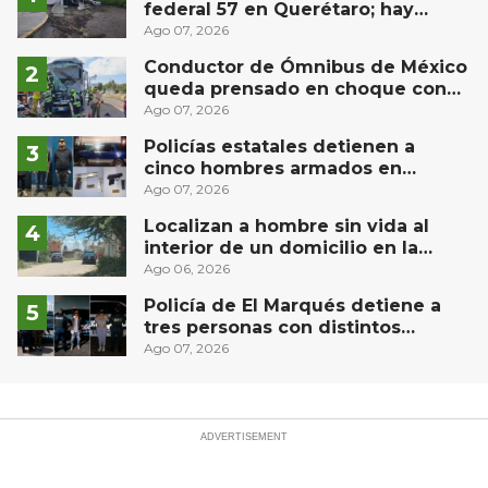
federal 57 en Querétaro; hay
derrame de combustible
Ago 07, 2026
controlado, sin lesionados
Conductor de Ómnibus de México
queda prensado en choque con
materialista en San Juan del Río
Ago 07, 2026
Policías estatales detienen a
cinco hombres armados en
Puebla capital
Ago 07, 2026
Localizan a hombre sin vida al
interior de un domicilio en la
comunidad El Rodeo, San Juan del
Ago 06, 2026
Río
Policía de El Marqués detiene a
tres personas con distintos
narcóticos
Ago 07, 2026