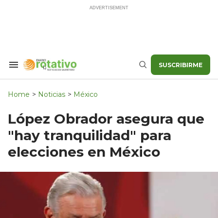
Skip
to
content
SUSCRIBIRME
Search
Buscar
&
Section
Navigation
Home
>
Noticias
>
México
López Obrador asegura que
"hay tranquilidad" para
elecciones en México