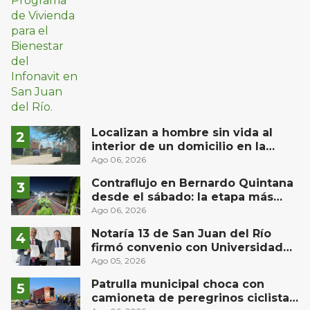
Localizan a hombre sin vida al
interior de un domicilio en la
comunidad El Rodeo, San Juan del
Ago 06, 2026
Río
Contraflujo en Bernardo Quintana
desde el sábado: la etapa más
compleja del operativo vial
Ago 06, 2026
Notaría 13 de San Juan del Río
firmó convenio con Universidad
Privada del Bajío para recibir
Ago 05, 2026
estudiantes en prácticas
Patrulla municipal choca con
camioneta de peregrinos ciclistas