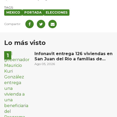
MEXICO
PORTADA
ELECCIONES
Lo más visto
Infonavit entrega 126 viviendas en
San Juan del Río a familias de
bajos ingresos
Ago 05, 2026