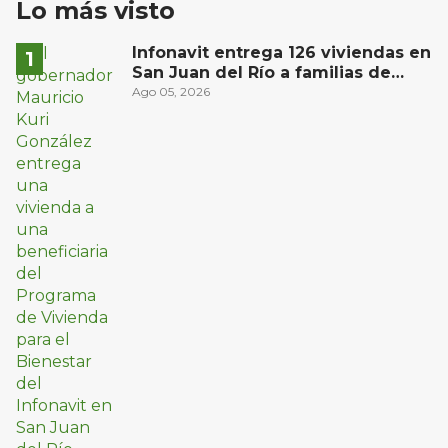
Lo más visto
Infonavit entrega 126 viviendas en
San Juan del Río a familias de
bajos ingresos
Ago 05, 2026