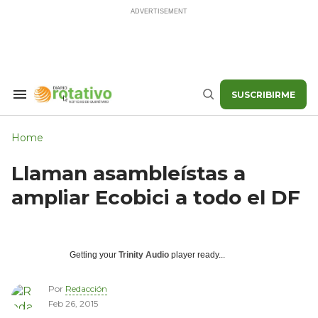
Skip
to
content
SUSCRIBIRME
Search
Buscar
&
Section
Navigation
Home
Llaman asambleístas a
ampliar Ecobici a todo el DF
Getting your
Trinity Audio
player ready...
Por
Redacción
Feb 26, 2015