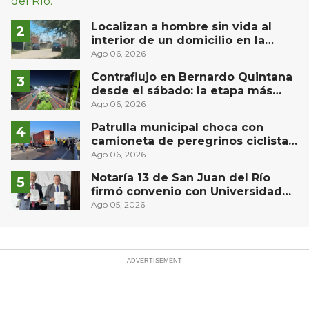
Localizan a hombre sin vida al
interior de un domicilio en la
comunidad El Rodeo, San Juan del
Ago 06, 2026
Río
Contraflujo en Bernardo Quintana
desde el sábado: la etapa más
compleja del operativo vial
Ago 06, 2026
Patrulla municipal choca con
camioneta de peregrinos ciclistas
en la autopista México-Querétaro
Ago 06, 2026
Notaría 13 de San Juan del Río
firmó convenio con Universidad
Privada del Bajío para recibir
Ago 05, 2026
estudiantes en prácticas