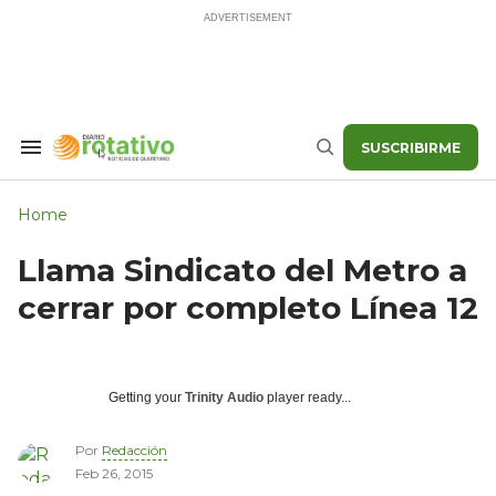
Skip
to
content
SUSCRIBIRME
Search
Buscar
&
Section
Navigation
Home
Llama Sindicato del Metro a
cerrar por completo Línea 12
Getting your
Trinity Audio
player ready...
Por
Redacción
Feb 26, 2015