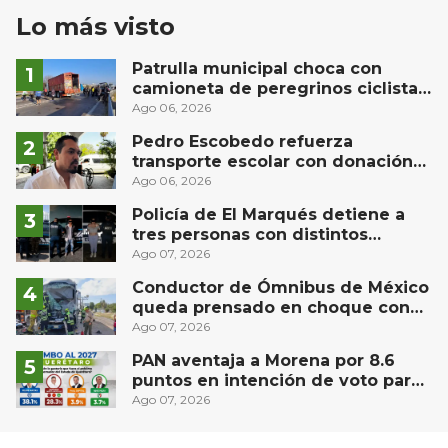
Lo más visto
Patrulla municipal choca con
camioneta de peregrinos ciclistas
en la autopista México-Querétaro
Ago 06, 2026
Pedro Escobedo refuerza
transporte escolar con donación
de camión de Flecha Amarilla para
Ago 06, 2026
universitarios
Policía de El Marqués detiene a
tres personas con distintos
narcóticos
Ago 07, 2026
Conductor de Ómnibus de México
queda prensado en choque con
materialista en San Juan del Río
Ago 07, 2026
PAN aventaja a Morena por 8.6
puntos en intención de voto para
gubernatura de Querétaro, según
Ago 07, 2026
Demoscopia