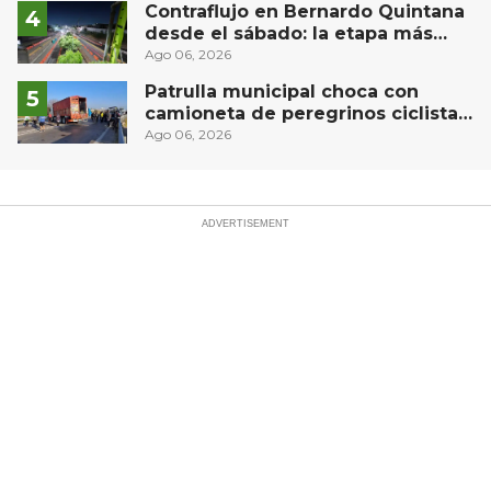
Contraflujo en Bernardo Quintana
desde el sábado: la etapa más
compleja del operativo vial
Ago 06, 2026
Patrulla municipal choca con
camioneta de peregrinos ciclistas
en la autopista México-Querétaro
Ago 06, 2026