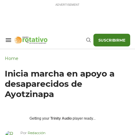
Skip
to
content
SUSCRIBIRME
Search
Buscar
&
Section
Navigation
Home
Inicia marcha en apoyo a
desaparecidos de
Ayotzinapa
Getting your
Trinity Audio
player ready...
Por
Redacción