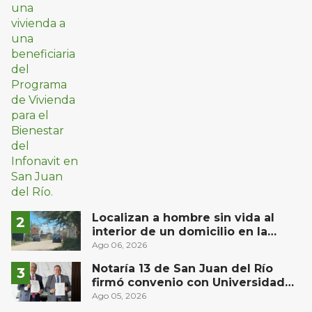
Localizan a hombre sin vida al
interior de un domicilio en la
comunidad El Rodeo, San Juan del
Ago 06, 2026
Río
Notaría 13 de San Juan del Río
firmó convenio con Universidad
Privada del Bajío para recibir
Ago 05, 2026
estudiantes en prácticas