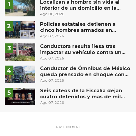
Localizan a hombre sin vida al
interior de un domicilio en la
comunidad El Rodeo, San Juan del
Ago 06, 2026
Río
Policías estatales detienen a
cinco hombres armados en
Puebla capital
Ago 07, 2026
Conductora resulta ilesa tras
impactar su vehículo contra un
muro en Huimilpan
Ago 07, 2026
Conductor de Ómnibus de México
queda prensado en choque con
materialista en San Juan del Río
Ago 07, 2026
Seis cateos de la Fiscalía dejan
cuatro detenidos y más de mil
dosis aseguradas en Querétaro
Ago 07, 2026