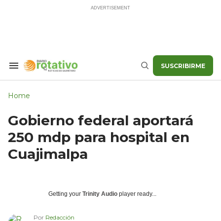
Skip
to
content
SUSCRIBIRME
Search
Buscar
&
Section
Navigation
Home
Gobierno federal aportará
250 mdp para hospital en
Cuajimalpa
Getting your
Trinity Audio
player ready...
Por
Redacción