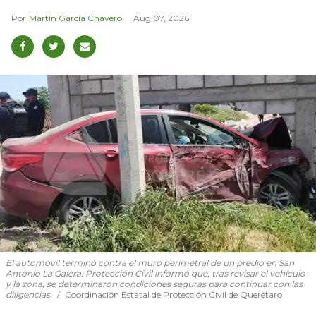
Martín García Chavero
Aug 07, 2026
El automóvil terminó contra el muro perimetral de un predio en San
Antonio La Galera. Protección Civil informó que, tras revisar el vehículo
y la zona, se determinaron condiciones seguras para continuar con las
diligencias.
Coordinación Estatal de Protección Civil de Querétaro