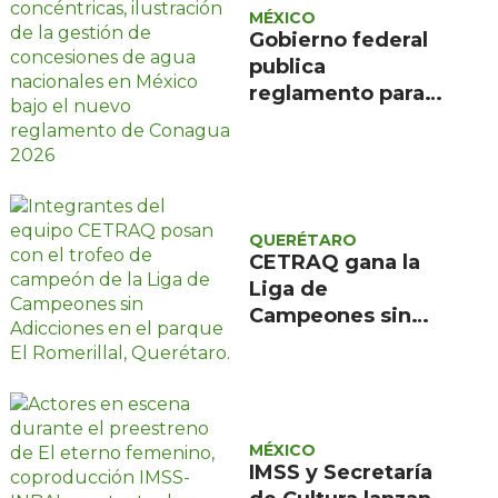
MÉXICO
Gobierno federal
publica
reglamento para
evitar caducidad
de concesiones de
agua
QUERÉTARO
CETRAQ gana la
Liga de
Campeones sin
Adicciones
organizada por
Reencuentro en el
Romerillal
MÉXICO
IMSS y Secretaría