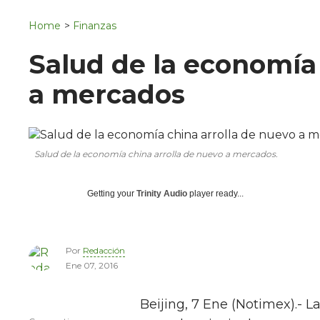
Navigation
San Juan del Río
Home
>
Finanzas
Municipios
Salud de la economía 
a mercados
Salud de la economía china arrolla de nuevo a mercados.
Getting your
Trinity Audio
player ready...
Por
Redacción
Ene 07, 2016
Beijing, 7 Ene (Notimex).- 