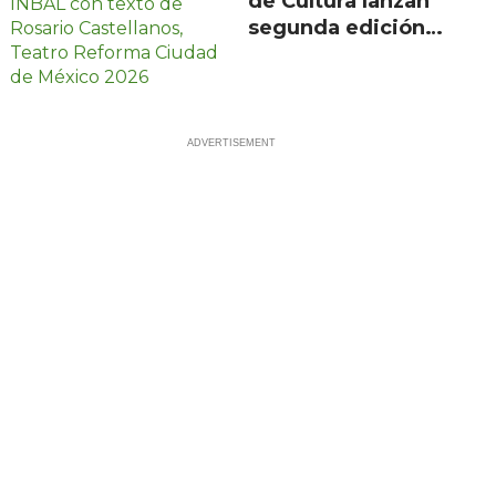
de Cultura lanzan
segunda edición
de Escenarios con
100 proyectos en
21 estados