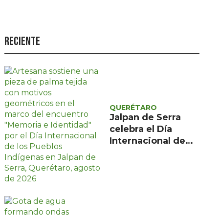
Seguridad
Ciencia y
tecnología
Reciente
Política
Turismo
Asuntos Sociales
QUERÉTARO
Estilo de vida
Jalpan de Serra
celebra el Día
Opinión
Internacional de
los Pueblos
Indígenas con
encuentro gratuito
de tres días