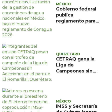
MÉXICO
Gobierno federal
publica
reglamento para
evitar caducidad
de concesiones de
agua
QUERÉTARO
CETRAQ gana la
Liga de
Campeones sin
Adicciones
organizada por
Reencuentro en el
Romerillal
MÉXICO
IMSS y Secretaría