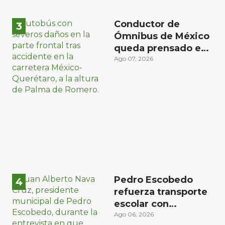
Conductor de
Ómnibus de México
queda prensado en
choque con
Ago 07, 2026
materialista en San
Juan del Río
Pedro Escobedo
refuerza transporte
escolar con
donación de camión
Ago 06, 2026