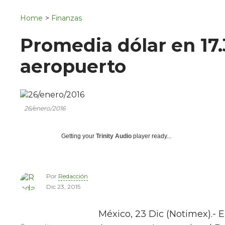
Navigation
San Juan del Río
Home
>
Finanzas
Municipios
Promedia dólar en 17
aeropuerto
26/enero/2016
Getting your
Trinity Audio
player ready...
Por
Redacción
Dic 23, 2015
México, 23 Dic (Notimex).- 