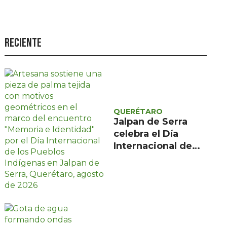
Seguridad
Ciencia y
tecnología
Reciente
Política
Turismo
Asuntos Sociales
QUERÉTARO
Estilo de vida
Jalpan de Serra
celebra el Día
Opinión
Internacional de
los Pueblos
Indígenas con
encuentro gratuito
de tres días