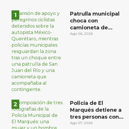
Patrulla municipal
choca con
camioneta de
peregrinos ciclistas
Ago 06, 2026
en la autopista
México-Querétaro
Policía de El
Marqués detiene a
tres personas con
distintos narcóticos
Ago 07, 2026