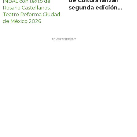
de Cultura lanzan
segunda edición
de Escenarios con
100 proyectos en
21 estados