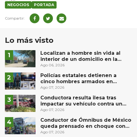
NEGOCIOS
PORTADA
Lo más visto
Localizan a hombre sin vida al
interior de un domicilio en la
comunidad El Rodeo, San Juan del
Ago 06, 2026
Río
Policías estatales detienen a
cinco hombres armados en
Puebla capital
Ago 07, 2026
Conductora resulta ilesa tras
impactar su vehículo contra un
muro en Huimilpan
Ago 07, 2026
Conductor de Ómnibus de México
queda prensado en choque con
materialista en San Juan del Río
Ago 07, 2026