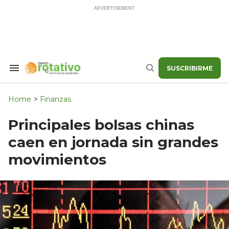
Skip
to
content
SUSCRIBIRME
Search
Buscar
&
Section
Navigation
Home
>
Finanzas
Principales bolsas chinas
caen en jornada sin grandes
movimientos