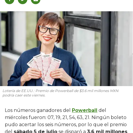
Lotería de EE.UU.: Premio de Powerball de $3.6 mil millones MXN
podría caer este viernes.
Los números ganadores del
Powerball
del
miércoles fueron: 07, 19, 21, 54, 63, 21. Ningún boleto
pudo acertar los seis números, por lo que el premio
del
sábado 5 de julio
se disparó a
3.6 mil millones