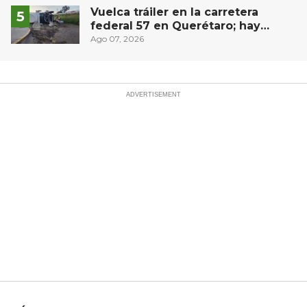
Vuelca tráiler en la carretera
federal 57 en Querétaro; hay
derrame de combustible
Ago 07, 2026
controlado, sin lesionados