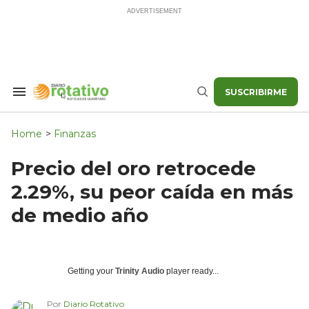
Skip
to
content
SUSCRIBIRME
Search
Buscar
&
Section
Navigation
Home
>
Finanzas
Precio del oro retrocede
2.29%, su peor caída en más
de medio año
Getting your
Trinity Audio
player ready...
Por
Diario Rotativo