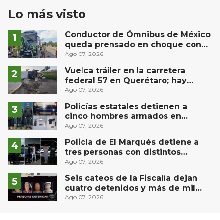
Lo más visto
Conductor de Ómnibus de México
queda prensado en choque con
materialista en San Juan del Río
Ago 07, 2026
Vuelca tráiler en la carretera
federal 57 en Querétaro; hay
derrame de combustible
Ago 07, 2026
controlado, sin lesionados
Policías estatales detienen a
cinco hombres armados en
Puebla capital
Ago 07, 2026
Policía de El Marqués detiene a
tres personas con distintos
narcóticos
Ago 07, 2026
Seis cateos de la Fiscalía dejan
cuatro detenidos y más de mil
dosis aseguradas en Querétaro
Ago 07, 2026