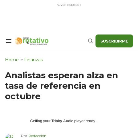
Skip
to
content
SUSCRIBIRME
Search
Buscar
&
Section
Navigation
Home
>
Finanzas
Analistas esperan alza en
tasa de referencia en
octubre
Getting your
Trinity Audio
player ready...
Por
Redacción