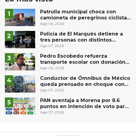
Patrulla municipal choca con
camioneta de peregrinos ciclistas
en la autopista México-Querétaro
Ago 06, 2026
Policía de El Marqués detiene a
tres personas con distintos
narcóticos
Ago 07, 2026
Pedro Escobedo refuerza
transporte escolar con donación
de camión de Flecha Amarilla para
Ago 06, 2026
universitarios
Conductor de Ómnibus de México
queda prensado en choque con
materialista en San Juan del Río
Ago 07, 2026
PAN aventaja a Morena por 8.6
puntos en intención de voto para
gubernatura de Querétaro, según
Ago 07, 2026
Demoscopia