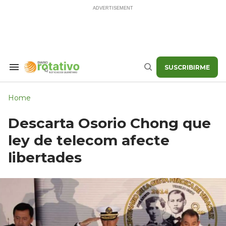
Skip
to
content
SUSCRIBIRME
Search
Buscar
&
Section
Navigation
Home
Descarta Osorio Chong que
ley de telecom afecte
libertades