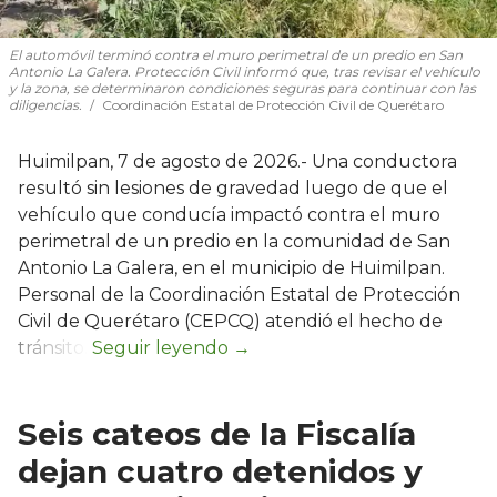
El automóvil terminó contra el muro perimetral de un predio en San
Antonio La Galera. Protección Civil informó que, tras revisar el vehículo
y la zona, se determinaron condiciones seguras para continuar con las
diligencias.
Coordinación Estatal de Protección Civil de Querétaro
Huimilpan, 7 de agosto de 2026.- Una conductora
resultó sin lesiones de gravedad luego de que el
vehículo que conducía impactó contra el muro
perimetral de un predio en la comunidad de San
Antonio La Galera, en el municipio de Huimilpan.
Personal de la Coordinación Estatal de Protección
Civil de Querétaro (CEPCQ) atendió el hecho de
tránsito.
Seis cateos de la Fiscalía
dejan cuatro detenidos y