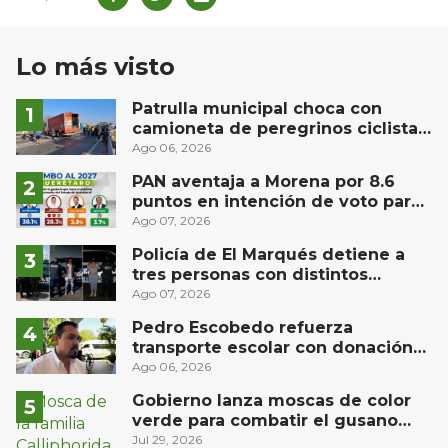
Lo más visto
Patrulla municipal choca con
camioneta de peregrinos ciclistas
en la autopista México-Querétaro
Ago 06, 2026
PAN aventaja a Morena por 8.6
puntos en intención de voto para
gubernatura de Querétaro, según
Ago 07, 2026
Demoscopia
Policía de El Marqués detiene a
tres personas con distintos
narcóticos
Ago 07, 2026
Pedro Escobedo refuerza
transporte escolar con donación
de camión de Flecha Amarilla para
Ago 06, 2026
universitarios
Gobierno lanza moscas de color
verde para combatir el gusano
barrenador: no las mates
Jul 29, 2026