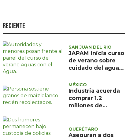
Seguridad
Ciencia y
tecnología
Reciente
Política
Turismo
SAN JUAN DEL RÍO
JAPAM inicia curso
Asuntos Sociales
de verano sobre
cuidado del agua
Estilo de vida
para 100 niñas y
Opinión
niños
MÉXICO
Industria acuerda
comprar 1.2
millones de
toneladas de maíz
blanco
QUERÉTARO
Aseguran a dos