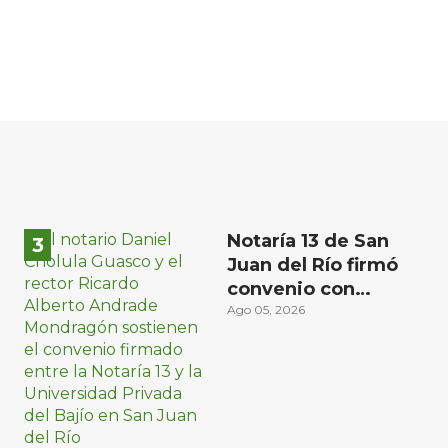
Notaría 13 de San
Juan del Río firmó
convenio con
Universidad del
Ago 05, 2026
Bajío para recibir
estudiantes en
prácticas