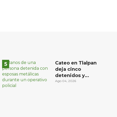
Cateo en Tlalpan
deja cinco
detenidos y
decomiso de droga
Ago 04, 2026
y un arma