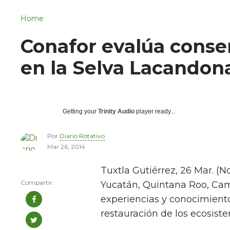
Navigation
San Juan del Río
Home
Municipios
Conafor evalúa conse
en la Selva Lacandon
Getting your
Trinity Audio
player ready...
Por
Diario Rotativo
Mar 26, 2014
Tuxtla Gutiérrez, 26 Mar. (N
Yucatán, Quintana Roo, Ca
experiencias y conocimiento
restauración de los ecosist