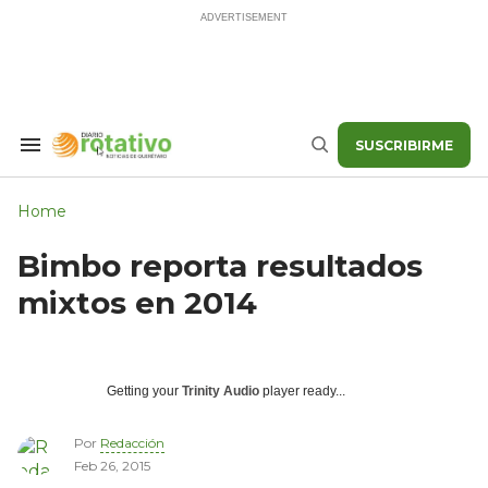
Skip
to
content
SUSCRIBIRME
Search
Buscar
&
Section
Navigation
Home
Bimbo reporta resultados
mixtos en 2014
Getting your
Trinity Audio
player ready...
Por
Redacción
Feb 26, 2015