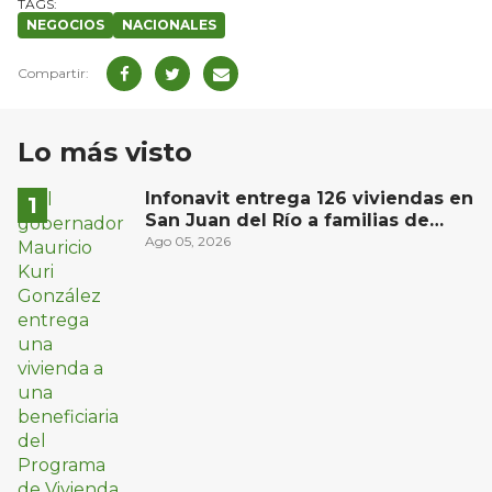
NEGOCIOS
NACIONALES
Lo más visto
Infonavit entrega 126 viviendas en
San Juan del Río a familias de
bajos ingresos
Ago 05, 2026