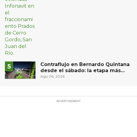
Contraflujo en Bernardo Quintana
desde el sábado: la etapa más
compleja del operativo vial
Ago 06, 2026