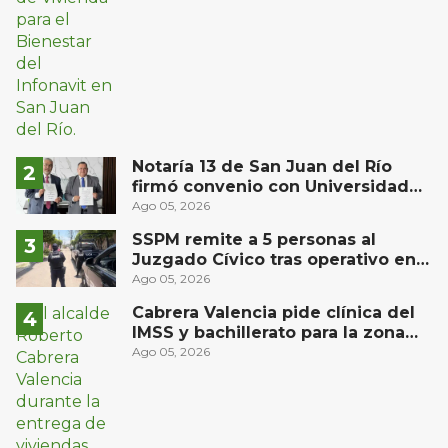
Notaría 13 de San Juan del Río
firmó convenio con Universidad
Privada del Bajío para recibir
Ago 05, 2026
estudiantes en prácticas
SSPM remite a 5 personas al
Juzgado Cívico tras operativo en
San Juan del Río
Ago 05, 2026
Cabrera Valencia pide clínica del
IMSS y bachillerato para la zona
oriente de San Juan del Río
Ago 05, 2026