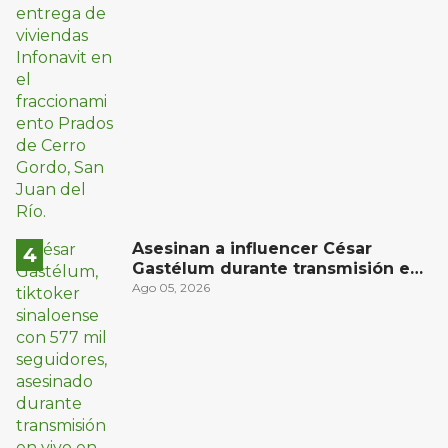
Asesinan a influencer César
Gastélum durante transmisión en
vivo en Sinaloa
Ago 05, 2026