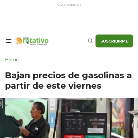
Skip
to
content
SUSCRIBIRME
Search
Buscar
&
Section
Navigation
Home
Bajan precios de gasolinas a
partir de este viernes