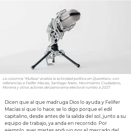
La columna "Mufasa" analiza la actividad política en Querétaro, con
referencias a Felifer Macías, Santiago Nieto, Movimiento Ciudadano,
Morena y otros actores del panorama electoral rumbo a 2027.
Dicen que al que madruga Dios lo ayuda y Felifer
Macías sí que lo hace; se lo digo porque el edil
capitalino, desde antes de la salida del sol, junto a su
equipo de trabajo, ya anda en recorrido. Por
ejemplo, ayer martes anduvo por el mercado del