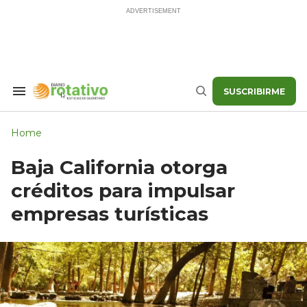
Skip
to
content
SUSCRIBIRME
Search
Buscar
&
Section
Navigation
Home
Baja California otorga
créditos para impulsar
empresas turísticas