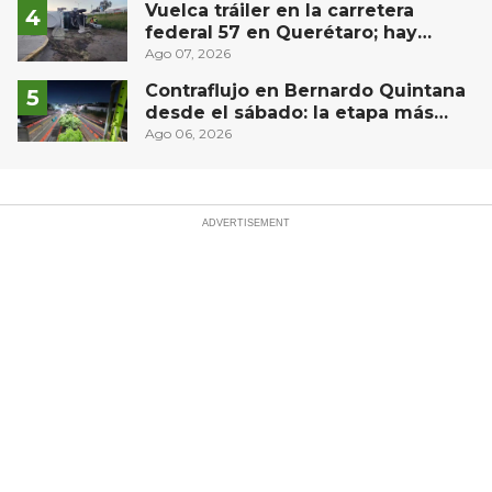
Vuelca tráiler en la carretera
federal 57 en Querétaro; hay
derrame de combustible
Ago 07, 2026
controlado, sin lesionados
Contraflujo en Bernardo Quintana
desde el sábado: la etapa más
compleja del operativo vial
Ago 06, 2026