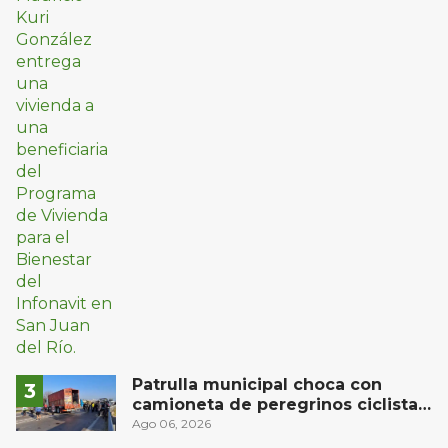
Patrulla municipal choca con
camioneta de peregrinos ciclistas
en la autopista México-Querétaro
Ago 06, 2026