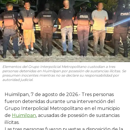
Elementos del Grupo Interpolicial Metropolitano custodian a tres
personas detenidas en Huimilpan por posesión de sustancias ilícitas. Se
presumen inocentes mientras no se declare su responsabilidad por
autoridad judicial.
Huimilpan, 7 de agosto de 2026.- Tres personas
fueron detenidas durante una intervención del
Grupo Interpolicial Metropolitano en el municipio
de
Huimilpan
, acusadas de posesión de sustancias
ilícitas.
Las tres personas fueron puestas a disposición de la