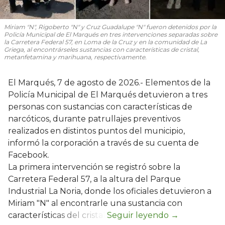
Miriam "N", Rigoberto "N" y Cruz Guadalupe "N" fueron detenidos por la
Policía Municipal de El Marqués en tres intervenciones separadas sobre
la Carretera Federal 57, en Loma de la Cruz y en la comunidad de La
Griega, al encontrárseles sustancias con características de cristal,
metanfetamina y marihuana, respectivamente.
El Marqués, 7 de agosto de 2026.- Elementos de la
Policía Municipal de El Marqués detuvieron a tres
personas con sustancias con características de
narcóticos, durante patrullajes preventivos
realizados en distintos puntos del municipio,
informó la corporación a través de su cuenta de
Facebook.
La primera intervención se registró sobre la
Carretera Federal 57, a la altura del Parque
Industrial La Noria, donde los oficiales detuvieron a
Miriam "N" al encontrarle una sustancia con
características del cristal.