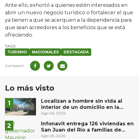
Ante ello, exhortó a quienes estén interesados en
abrir un nuevo negocio turístico o fortalecer el que
ya tienen a que se acerquen a la dependencia para
que sean acreedores a los beneficios que se está
ofreciendo.
TURISMO
NACIONALES
DESTACADA
Lo más visto
Localizan a hombre sin vida al
interior de un domicilio en la
comunidad El Rodeo, San Juan del
Ago 06, 2026
Río
Infonavit entrega 126 viviendas en
San Juan del Río a familias de
bajos ingresos
Ago 05, 2026