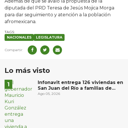
Además de que se avaló la propuesta de la
diputada del PRD Teresa de Jesús Mojica Morga
para dar seguimiento y atención a la población
afromexicana.
NACIONALES
LEGISLATURA
Lo más visto
Infonavit entrega 126 viviendas en
San Juan del Río a familias de
bajos ingresos
Ago 05, 2026