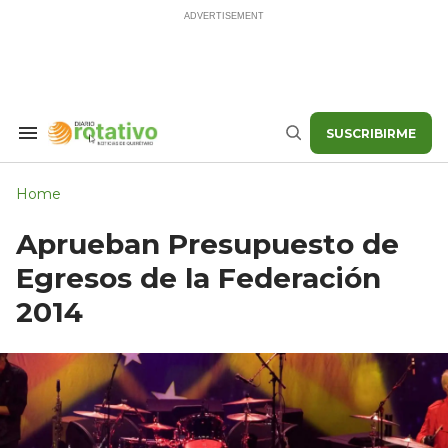
Skip
to
content
SUSCRIBIRME
Search
Buscar
&
Section
Navigation
Home
Aprueban Presupuesto de
Egresos de la Federación
2014