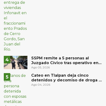
SSPM remite a 5 personas al
Juzgado Cívico tras operativo en
San Juan del Río
Ago 05, 2026
Cateo en Tlalpan deja cinco
detenidos y decomiso de droga y
un arma
Ago 04, 2026