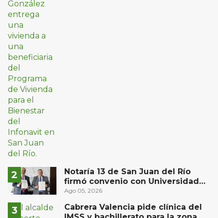
Notaría 13 de San Juan del Río
firmó convenio con Universidad
Privada del Bajío para recibir
Ago 05, 2026
estudiantes en prácticas
Cabrera Valencia pide clínica del
IMSS y bachillerato para la zona