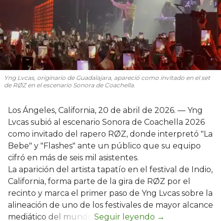
Yng Lvcas, originario de Guadalajara, apareció como invitado en el set
de RØZ en el escenario Sonora de Coachella.
Los Ángeles, California, 20 de abril de 2026. — Yng
Lvcas subió al escenario Sonora de Coachella 2026
como invitado del rapero RØZ, donde interpretó "La
Bebe" y "Flashes" ante un público que su equipo
cifró en más de seis mil asistentes.
La aparición del artista tapatío en el festival de Indio,
California, forma parte de la gira de RØZ por el
recinto y marca el primer paso de Yng Lvcas sobre la
alineación de uno de los festivales de mayor alcance
mediático del mundo.