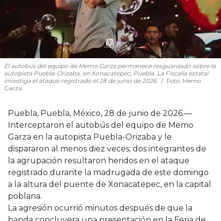
El autobús del equipo de Memo Garza permanece resguardado sobre la
autopista Puebla-Orizaba, en Xonacatepec, Puebla. La Fiscalía estatal
investiga el ataque registrado el 28 de junio de 2026.
Foto:
Memo
Garza.
Puebla, Puebla, México, 28 de junio de 2026.—
Interceptaron el autobús del equipo de Memo
Garza en la autopista Puebla-Orizaba y le
dispararon al menos diez veces; dos integrantes de
la agrupación resultaron heridos en el ataque
registrado durante la madrugada de este domingo
a la altura del puente de Xonacatepec, en la capital
poblana.
La agresión ocurrió minutos después de que la
banda concluyera una presentación en la Feria de