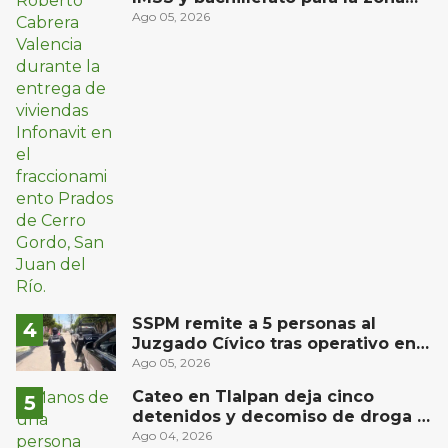
oriente de San Juan del Río
Ago 05, 2026
SSPM remite a 5 personas al
Juzgado Cívico tras operativo en
San Juan del Río
Ago 05, 2026
Cateo en Tlalpan deja cinco
detenidos y decomiso de droga y
un arma
Ago 04, 2026