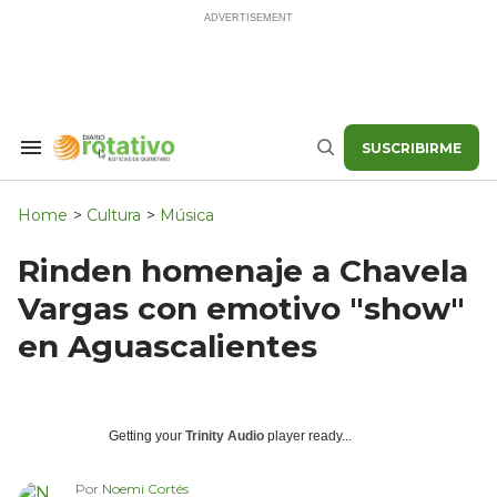
Skip
to
content
SUSCRIBIRME
Search
Buscar
&
Section
Navigation
Home
>
Cultura
>
Música
Rinden homenaje a Chavela
Vargas con emotivo "show"
en Aguascalientes
Getting your
Trinity Audio
player ready...
Por
Noemi Cortés