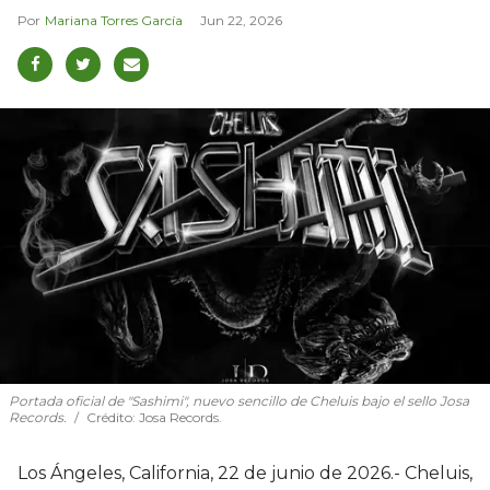
Mariana Torres García
Jun 22, 2026
Portada oficial de "Sashimi", nuevo sencillo de Cheluis bajo el sello Josa
Records.
Crédito: Josa Records.
Los Ángeles, California, 22 de junio de 2026.- Cheluis,