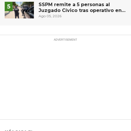
SSPM remite a 5 personas al
Juzgado Cívico tras operativo en
San Juan del Río
Ago 05, 2026