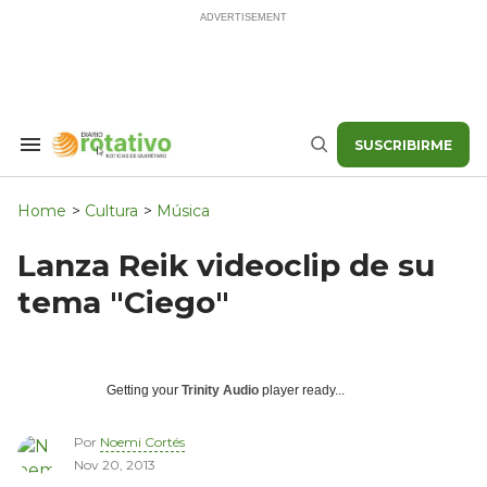
Skip
to
content
SUSCRIBIRME
Search
Buscar
&
Section
Navigation
Home
>
Cultura
>
Música
Lanza Reik videoclip de su
tema "Ciego"
Getting your
Trinity Audio
player ready...
Por
Noemi Cortés
Nov 20, 2013