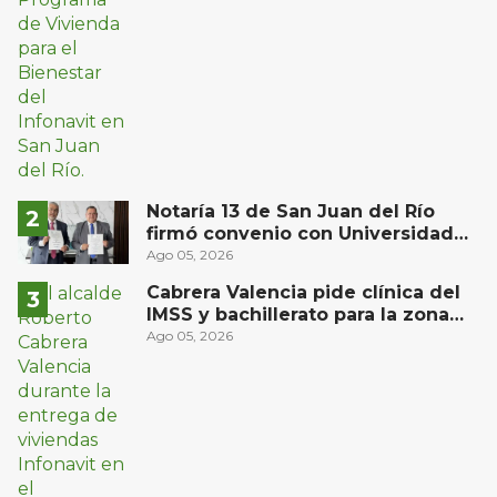
Notaría 13 de San Juan del Río
firmó convenio con Universidad
Privada del Bajío para recibir
Ago 05, 2026
estudiantes en prácticas
Cabrera Valencia pide clínica del
IMSS y bachillerato para la zona
oriente de San Juan del Río
Ago 05, 2026