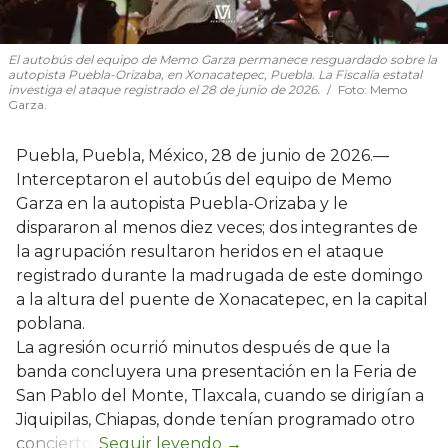
El autobús del equipo de Memo Garza permanece resguardado sobre la
autopista Puebla-Orizaba, en Xonacatepec, Puebla. La Fiscalía estatal
investiga el ataque registrado el 28 de junio de 2026.
Foto:
Memo
Garza.
Puebla, Puebla, México, 28 de junio de 2026.—
Interceptaron el autobús del equipo de Memo
Garza en la autopista Puebla-Orizaba y le
dispararon al menos diez veces; dos integrantes de
la agrupación resultaron heridos en el ataque
registrado durante la madrugada de este domingo
a la altura del puente de Xonacatepec, en la capital
poblana.
La agresión ocurrió minutos después de que la
banda concluyera una presentación en la Feria de
San Pablo del Monte, Tlaxcala, cuando se dirigían a
Jiquipilas, Chiapas, donde tenían programado otro
concierto.