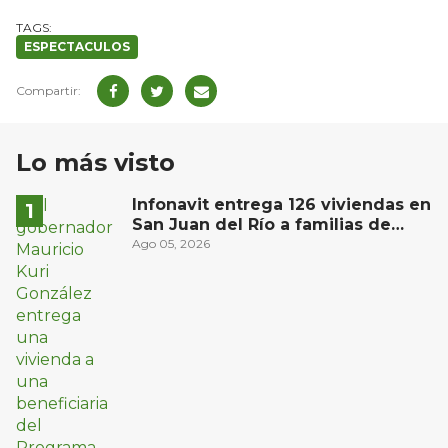
ESPECTACULOS
Lo más visto
Infonavit entrega 126 viviendas en
San Juan del Río a familias de
bajos ingresos
Ago 05, 2026