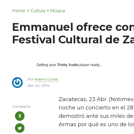
Navigation
San Juan del Río
Home
>
Cultura
>
Música
Municipios
Emmanuel ofrece conc
Festival Cultural de 
Getting your
Trinity Audio
player ready...
Por
Noemi Cortés
Abr 24, 2014
Zacatecas, 23 Abr. (Notimex
noche un concierto en el 28
demostró ante sus miles de
Armas por qué es uno de los