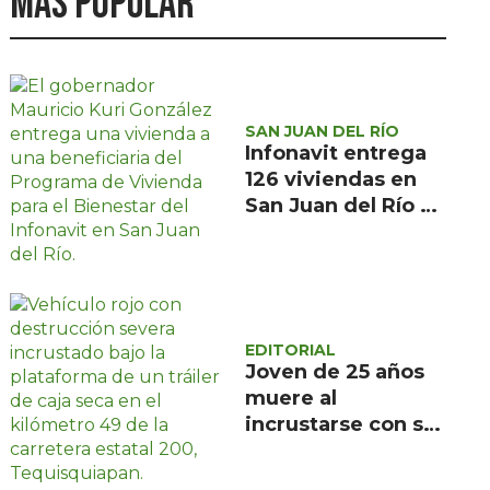
Más popular
SAN JUAN DEL RÍO
Infonavit entrega
126 viviendas en
San Juan del Río a
familias de bajos
ingresos
EDITORIAL
Joven de 25 años
muere al
incrustarse con su
camioneta bajo un
tráiler en la