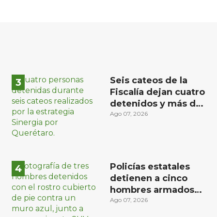
Seis cateos de la
Fiscalía dejan cuatro
detenidos y más de
mil dosis
Ago 07, 2026
aseguradas en
Querétaro
Policías estatales
detienen a cinco
hombres armados
en Puebla capital
Ago 07, 2026