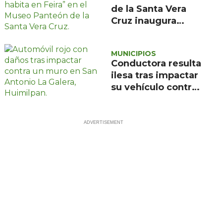
de la Santa Vera
Cruz inaugura
exposición de
pintura de María
MUNICIPIOS
de la Feira
Conductora resulta
ilesa tras impactar
su vehículo contra
un muro en
Huimilpan