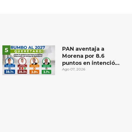
PAN aventaja a
Morena por 8.6
puntos en intención
de voto para
Ago 07, 2026
gubernatura de
Querétaro, según
Demoscopia