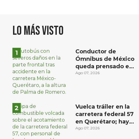
Lo más visto
Conductor de
Ómnibus de México
queda prensado en
choque con
Ago 07, 2026
materialista en San
Juan del Río
Vuelca tráiler en la
carretera federal 57
en Querétaro; hay
derrame de
Ago 07, 2026
combustible