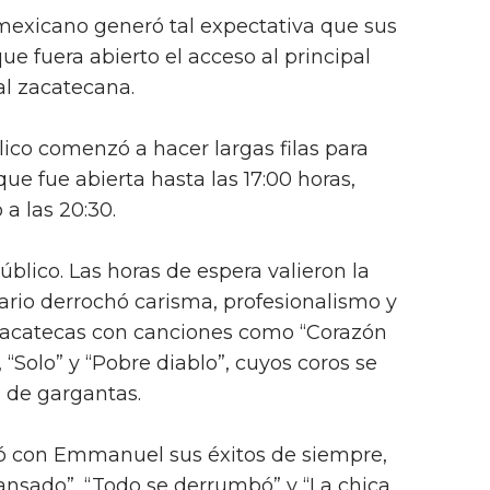
 mexicano generó tal expectativa que sus
ue fuera abierto el acceso al principal
ral zacatecana.
lico comenzó a hacer largas filas para
que fue abierta hasta las 17:00 horas,
 a las 20:30.
blico. Las horas de espera valieron la
rio derrochó carisma, profesionalismo y
Zacatecas con canciones como “Corazón
 “Solo” y “Pobre diablo”, cuyos coros se
s de gargantas.
eó con Emmanuel sus éxitos de siempre,
cansado”, “Todo se derrumbó” y “La chica