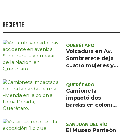
Seguridad
Ciencia y
tecnología
Reciente
Política
Turismo
QUERÉTARO
Volcadura en Av.
Asuntos Sociales
Sombrerete deja
cuatro mujeres y
Estilo de vida
un menor con
Opinión
atención médica
QUERÉTARO
prehospitalaria
Camioneta
impactó dos
bardas en colonia
Loma Dorada;
Protección Civil
SAN JUAN DEL RÍO
descartó riesgos
El Museo Panteón