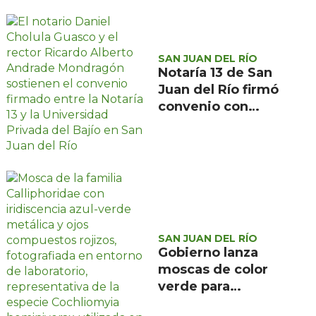
carretera estatal
200, en
Tequisquiapan
SAN JUAN DEL RÍO
Notaría 13 de San
Juan del Río firmó
convenio con
Universidad
Privada del Bajío
para recibir
estudiantes en
prácticas
SAN JUAN DEL RÍO
Gobierno lanza
moscas de color
verde para
combatir el