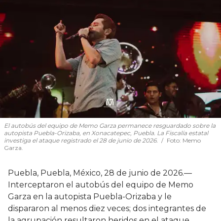
El autobús del equipo de Memo Garza permanece resguardado sobre la
autopista Puebla-Orizaba, en Xonacatepec, Puebla. La Fiscalía estatal
investiga el ataque registrado el 28 de junio de 2026.
Foto:
Memo
Garza.
Puebla, Puebla, México, 28 de junio de 2026.—
Interceptaron el autobús del equipo de Memo
Garza en la autopista Puebla-Orizaba y le
dispararon al menos diez veces; dos integrantes de
la agrupación resultaron heridos en el ataque