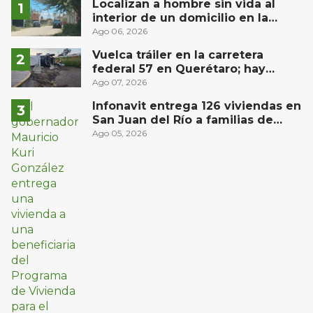
Localizan a hombre sin vida al
interior de un domicilio en la
comunidad El Rodeo, San Juan del
Ago 06, 2026
Río
Vuelca tráiler en la carretera
federal 57 en Querétaro; hay
derrame de combustible
Ago 07, 2026
controlado, sin lesionados
Infonavit entrega 126 viviendas en
San Juan del Río a familias de
bajos ingresos
Ago 05, 2026