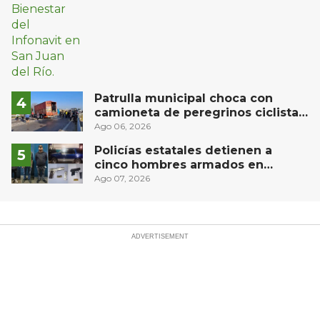
Patrulla municipal choca con
camioneta de peregrinos ciclistas
en la autopista México-Querétaro
Ago 06, 2026
Policías estatales detienen a
cinco hombres armados en
Puebla capital
Ago 07, 2026