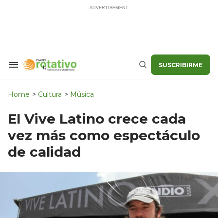
Skip
to
content
SUSCRIBIRME
Search
Buscar
&
Section
Navigation
Home
>
Cultura
>
Música
El Vive Latino crece cada
vez más como espectáculo
de calidad