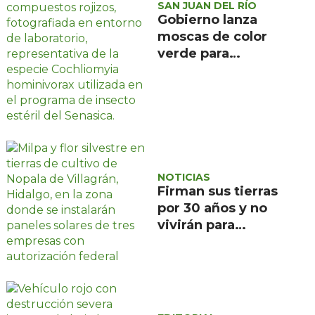
SAN JUAN DEL RÍO
Gobierno lanza
moscas de color
verde para
combatir el
gusano
barrenador: no las
mates
NOTICIAS
Firman sus tierras
por 30 años y no
vivirán para
recuperarlas: el
negocio solar que
devora a Nopala de
Villagrán, en
Hidalgo