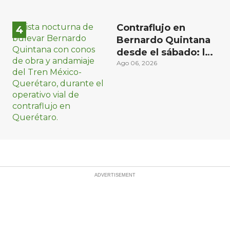
Contraflujo en
Bernardo Quintana
desde el sábado: la
etapa más compleja
Ago 06, 2026
del operativo vial