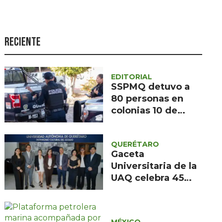
Seguridad
Ciencia y
tecnología
Reciente
Política
Turismo
EDITORIAL
SSPMQ detuvo a
Asuntos Sociales
80 personas en
colonias 10 de
Estilo de vida
Abril y Eduardo
Opinión
Loarca Castillo en
QUERÉTARO
el primer semestre
Gaceta
de 2026
Universitaria de la
UAQ celebra 45
años de memoria
institucional
MÉXICO