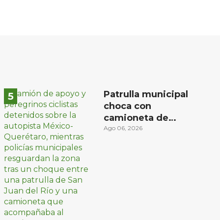
Patrulla municipal
choca con
camioneta de
peregrinos ciclistas
Ago 06, 2026
en la autopista
México-Querétaro