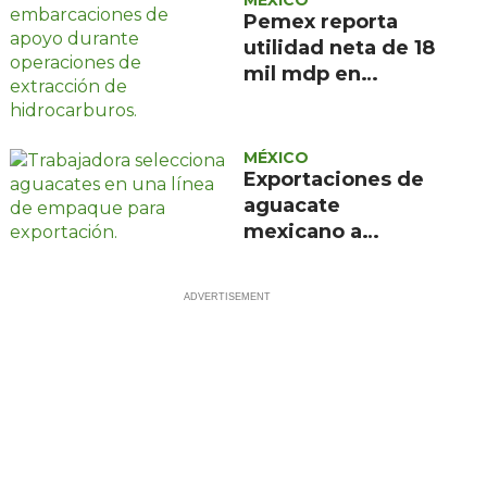
Pemex reporta
utilidad neta de 18
mil mdp en
segundo trimestre
de 2026
MÉXICO
Exportaciones de
aguacate
mexicano a
Estados Unidos
crecen 35% en
2026