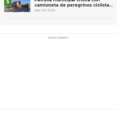
camioneta de peregrinos ciclistas
en la autopista México-Querétaro
Ago 06, 2026