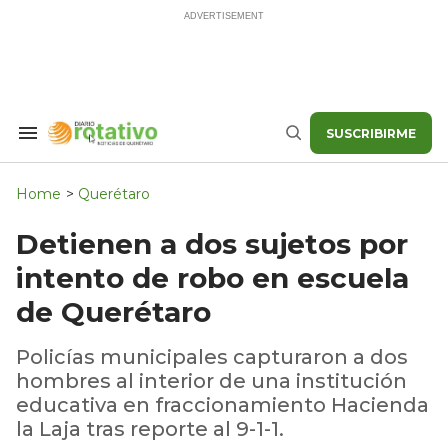
Skip
to
content
SUSCRIBIRME
Search
Buscar
&
Section
Navigation
Home
>
Querétaro
Detienen a dos sujetos por
intento de robo en escuela
de Querétaro
Policías municipales capturaron a dos
hombres al interior de una institución
educativa en fraccionamiento Hacienda
la Laja tras reporte al 9-1-1.