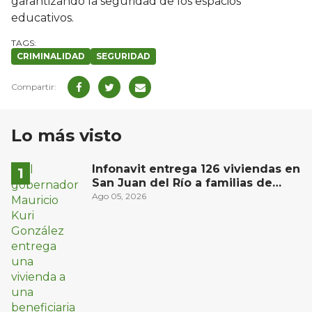
garantizando la seguridad de los espacios
educativos.
CRIMINALIDAD
SEGURIDAD
Lo más visto
Infonavit entrega 126 viviendas en
San Juan del Río a familias de
bajos ingresos
Ago 05, 2026