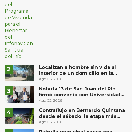
Localizan a hombre sin vida al
interior de un domicilio en la
comunidad El Rodeo, San Juan del
Ago 06, 2026
Río
Notaría 13 de San Juan del Río
firmó convenio con Universidad
Privada del Bajío para recibir
Ago 05, 2026
estudiantes en prácticas
Contraflujo en Bernardo Quintana
desde el sábado: la etapa más
compleja del operativo vial
Ago 06, 2026
Patrulla municipal choca con