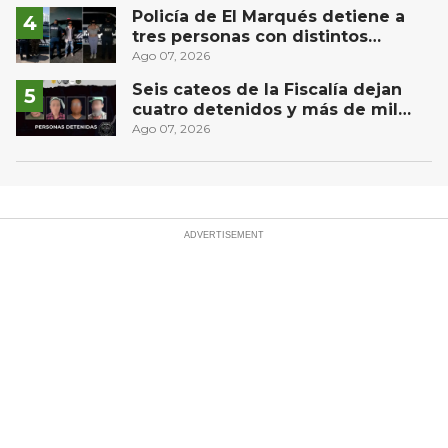
Policía de El Marqués detiene a
tres personas con distintos
narcóticos
Ago 07, 2026
Seis cateos de la Fiscalía dejan
cuatro detenidos y más de mil
dosis aseguradas en Querétaro
Ago 07, 2026