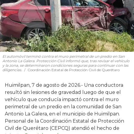
El automóvil terminó contra el muro perimetral de un predio en San
Antonio La Galera. Protección Civil informó que, tras revisar el vehículo
y la zona, se determinaron condiciones seguras para continuar con las
diligencias.
Coordinación Estatal de Protección Civil de Querétaro
Huimilpan, 7 de agosto de 2026.- Una conductora
resultó sin lesiones de gravedad luego de que el
vehículo que conducía impactó contra el muro
perimetral de un predio en la comunidad de San
Antonio La Galera, en el municipio de Huimilpan.
Personal de la Coordinación Estatal de Protección
Civil de Querétaro (CEPCQ) atendió el hecho de