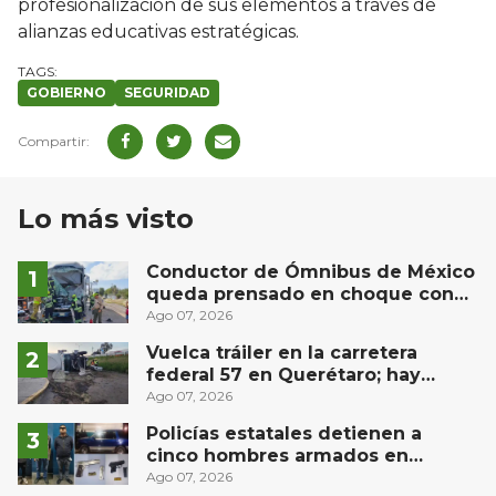
profesionalización de sus elementos a través de
alianzas educativas estratégicas.
GOBIERNO
SEGURIDAD
Lo más visto
Conductor de Ómnibus de México
queda prensado en choque con
materialista en San Juan del Río
Ago 07, 2026
Vuelca tráiler en la carretera
federal 57 en Querétaro; hay
derrame de combustible
Ago 07, 2026
controlado, sin lesionados
Policías estatales detienen a
cinco hombres armados en
Puebla capital
Ago 07, 2026