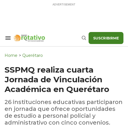
Skip
to
content
SUSCRIBIRME
Search
Buscar
&
Section
Navigation
Home
>
Querétaro
SSPMQ realiza cuarta
Jornada de Vinculación
Académica en Querétaro
26 instituciones educativas participaron
en jornada que ofrece oportunidades
de estudio a personal policial y
administrativo con cinco convenios.