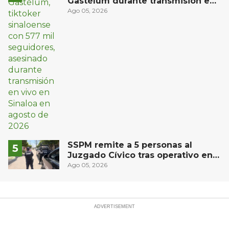
Gastélum durante transmisión en
vivo en Sinaloa
Ago 05, 2026
SSPM remite a 5 personas al
Juzgado Cívico tras operativo en
San Juan del Río
Ago 05, 2026