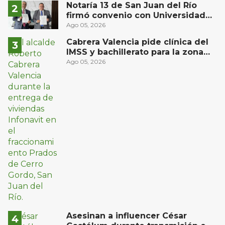
Notaría 13 de San Juan del Río
firmó convenio con Universidad
Privada del Bajío para recibir
Ago 05, 2026
estudiantes en prácticas
Cabrera Valencia pide clínica del
IMSS y bachillerato para la zona
oriente de San Juan del Río
Ago 05, 2026
Asesinan a influencer César