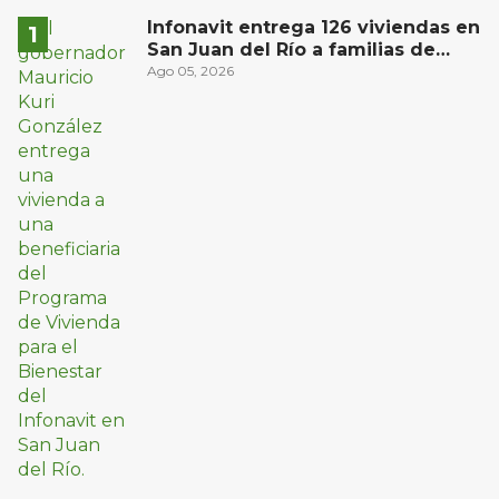
Infonavit entrega 126 viviendas en
San Juan del Río a familias de
bajos ingresos
Ago 05, 2026