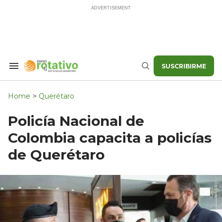
Skip
to
content
SUSCRIBIRME
Search
Buscar
&
Section
Navigation
Home
>
Querétaro
Policía Nacional de
Colombia capacita a policías
de Querétaro