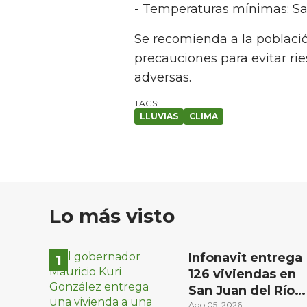
- Temperaturas mínimas: San 
Se recomienda a la poblac
precauciones para evitar rie
adversas.
LLUVIAS
CLIMA
Lo más visto
Infonavit entrega
126 viviendas en
San Juan del Río a
familias de bajos
Ago 05, 2026