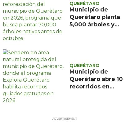
QUERÉTARO
Municipio de
Querétaro planta
5,000 árboles y
apunta a 70,000 al
cierre de 2026 con
alianza de CFE y
Reforestamos
México
QUERÉTARO
Municipio de
Querétaro abre 10
recorridos en
áreas naturales
protegidas ante
demanda de 2,000
inscritos