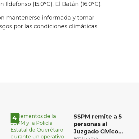
Ildefonso (15.0°C), El Batán (16.0°C).
ión mantenerse informada y tomar
sgos por las condiciones climáticas
SSPM remite a 5
personas al
Juzgado Cívico
tras operativo en
Ago 05, 2026