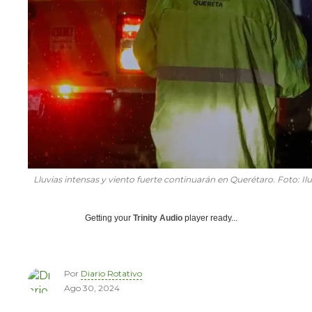
Lluvias intensas y viento fuerte continuarán en Querétaro. Foto: I
Getting your
Trinity Audio
player ready...
Por
Diario Rotativo
Ago 30, 2024