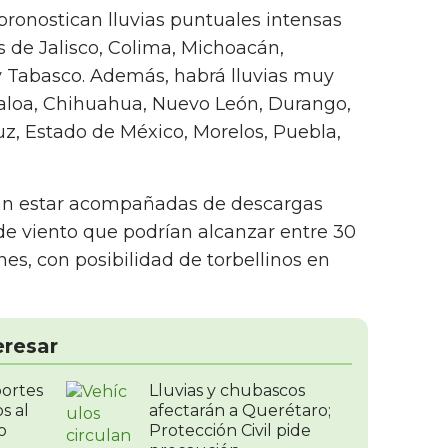
pronostican lluvias puntuales intensas
s de Jalisco, Colima, Michoacán,
y Tabasco. Además, habrá lluvias muy
naloa, Chihuahua, Nuevo León, Durango,
uz, Estado de México, Morelos, Puebla,
ían estar acompañadas de descargas
 de viento que podrían alcanzar entre 30
es, con posibilidad de torbellinos en
eresar
portes
Lluvias y chubascos
s al
afectarán a Querétaro;
o
Protección Civil pide