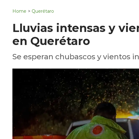
Navigation
San Juan del Río
Home
>
Querétaro
Municipios
Lluvias intensas y vi
en Querétaro
Se esperan chubascos y vientos int