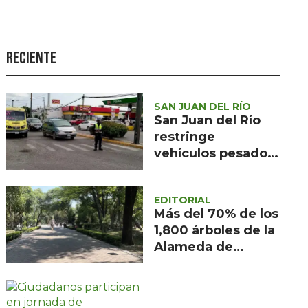
Seguridad
Ciencia y
tecnología
Reciente
Política
Turismo
SAN JUAN DEL RÍO
San Juan del Río
Asuntos Sociales
restringe
vehículos pesados
Estilo de vida
por obras en la
Opinión
Carretera 57
EDITORIAL
Más del 70% de los
1,800 árboles de la
Alameda de
Querétaro están
afectados por
muérdago