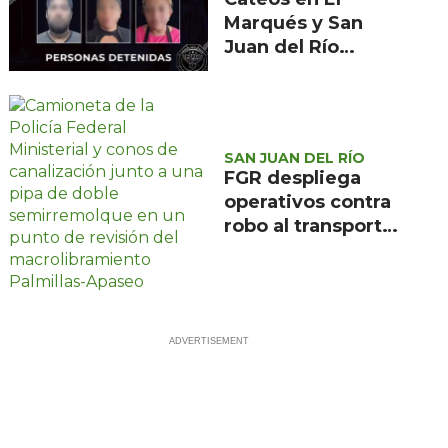
Marqués y San
Juan del Río
aseguran
narcótico y
tragamonedas
SAN JUAN DEL RÍO
FGR despliega
operativos contra
robo al transporte
en el
macrolibramiento