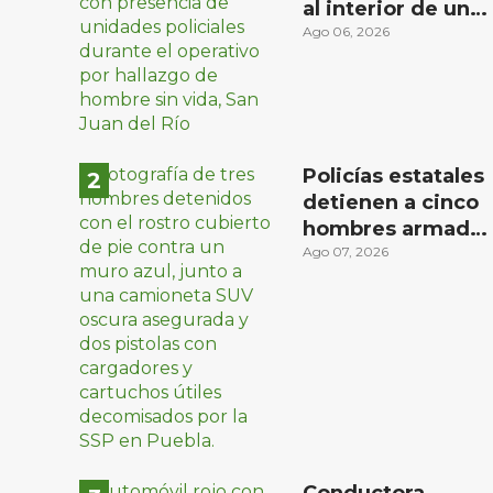
al interior de un
domicilio en la
Ago 06, 2026
comunidad El
Rodeo, San Juan
del Río
Policías estatales
detienen a cinco
hombres armado
en Puebla capital
Ago 07, 2026