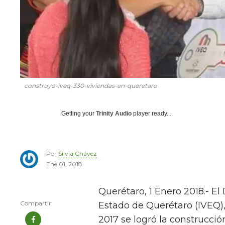
construyo-iveq-330-viviendas-en-queretaro
Getting your
Trinity Audio
player ready...
Por
Silvia Chávez
Ene 01, 2018
Querétaro, 1 Enero 2018.- El 
Estado de Querétaro (IVEQ),
2017 se logró la construcci