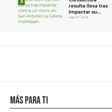
Conductora
resulta ilesa tras
impactar su
vehículo contra
Ago 07, 2026
un muro en
Huimilpan
Más para ti