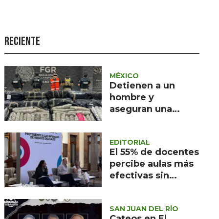
Seguridad
Ciencia y
tecnología
Reciente
Política
Turismo
MÉXICO
Detienen a un
Asuntos Sociales
hombre y
aseguran una
Estilo de vida
tonelada de
Opinión
marihuana en
EDITORIAL
Tabasco
El 55% de docentes
percibe aulas más
efectivas sin
celulares en
Querétaro
SAN JUAN DEL RÍO
Cateos en El