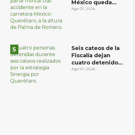
México queda
prensado en
Ago 07, 2026
choque con
materialista en
San Juan del Río
Seis cateos de la
Fiscalía dejan
s
cuatro detenidos
y más de mil
Ago 07, 2026
dosis aseguradas
en Querétaro