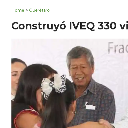
Navigation
San Juan del Río
Home
>
Querétaro
Municipios
Construyó IVEQ 330 v