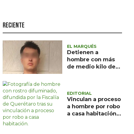
Seguridad
Ciencia y
tecnología
Reciente
Política
Turismo
EL MARQUÉS
Detienen a
Asuntos Sociales
hombre con más
de medio kilo de
Estilo de vida
droga en Rincones
Opinión
del Marqués
EDITORIAL
Vinculan a proceso
a hombre por robo
a casa habitación
en Santa Rosa
Jáuregui