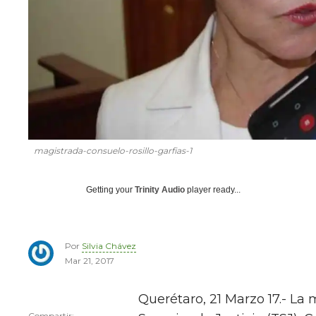
magistrada-consuelo-rosillo-garfias-1
Getting your
Trinity Audio
player ready...
Por
Silvia Chávez
Mar 21, 2017
Querétaro, 21 Marzo 17.- La