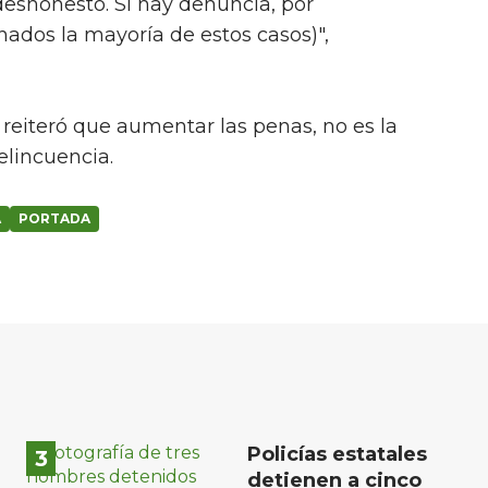
deshonesto. Si hay denuncia, por
nados la mayoría de estos casos)",
l, reiteró que aumentar las penas, no es la
elincuencia.
A
PORTADA
Policías estatales
detienen a cinco