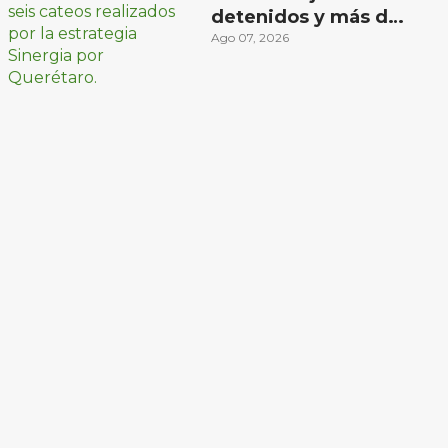
detenidos y más de
mil dosis
Ago 07, 2026
aseguradas en
Querétaro