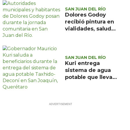
SAN JUAN DEL RÍO
Dolores Godoy
recibió pintura en
vialidades, salud
visual y jitomate
en la jornada 52
del gobierno
municipal
SAN JUAN DEL RÍO
Kuri entrega
sistema de agua
potable que lleva
el vital líquido a 24
comunidades de
San Joaquín y
Cadereyta