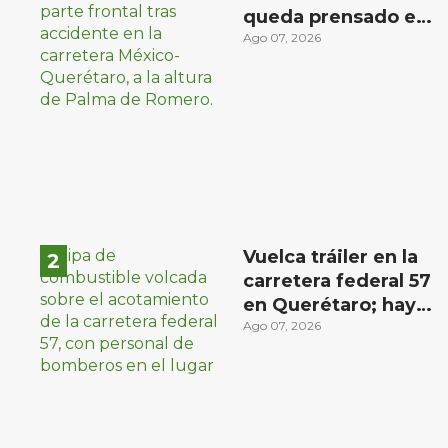
queda prensado en
choque con
Ago 07, 2026
materialista en San
Juan del Río
Vuelca tráiler en la
carretera federal 57
en Querétaro; hay
derrame de
Ago 07, 2026
combustible
controlado, sin
lesionados