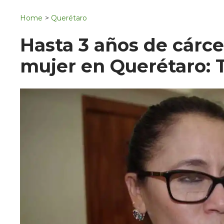
Navigation
San Juan del Río
Home
>
Querétaro
Municipios
Hasta 3 años de cárce
mujer en Querétaro: 