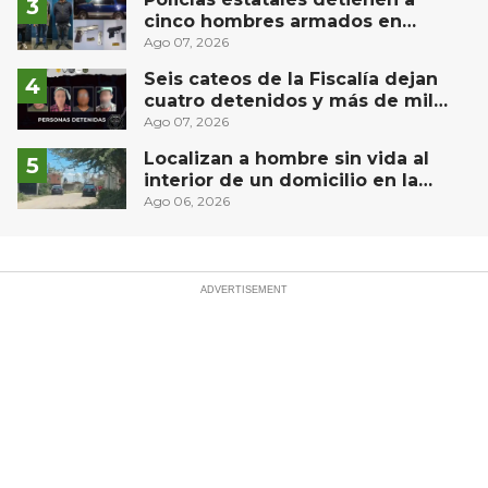
cinco hombres armados en
Puebla capital
Ago 07, 2026
Seis cateos de la Fiscalía dejan
cuatro detenidos y más de mil
dosis aseguradas en Querétaro
Ago 07, 2026
Localizan a hombre sin vida al
interior de un domicilio en la
comunidad El Rodeo, San Juan del
Ago 06, 2026
Río