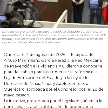
La rueda de prensa del 4 de agosto reunió al diputado García Pérez, a
representantes de la Red Mexicana de Prevención a la Violencia, a la SEP
estatal y a la Secretaría de Mujeres de Morena para presentar los pasos
siguientes a la aprobación de la reforma.
Querétaro, 4 de agosto de 2026.— El diputado
Arturo Maximiliano García Pérez y la Red Mexicana
de Prevención a la Violencia A.C. dieron a conocer el
plan de trabajo para instrumentar la reforma a la
Ley de Educación del Estado y a la Ley de los
Derechos de Niñas, Niños y Adolescentes de
Querétaro, aprobada por el Congreso local el 28 de
mayo pasado.
La iniciativa, presentada por el legislador, añade a la
normativa estatal la obligación de promover la