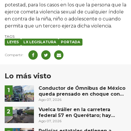
potestad, para los casos en los que la persona que la
ejerce cometa violencia sexual de cualquier índole
en contra de la niña, niño o adolescente o cuando
permita que un tercero ejerza dicha violencia.
LEYES
LX LEGISLATURA
PORTADA
Lo más visto
Conductor de Ómnibus de México
queda prensado en choque con
materialista en San Juan del Río
Ago 07, 2026
Vuelca tráiler en la carretera
federal 57 en Querétaro; hay
derrame de combustible
Ago 07, 2026
controlado, sin lesionados
Policías estatales detienen a