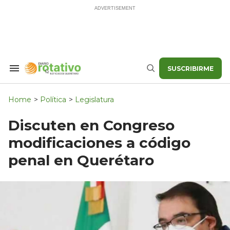
Skip
to
content
SUSCRIBIRME
Search
Buscar
&
Section
Navigation
Home
>
Política
>
Legislatura
Discuten en Congreso
modificaciones a código
penal en Querétaro