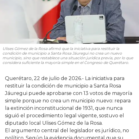
Ulises Gómez de la Rosa afirmó que la iniciativa para restituir la
condición de municipio a Santa Rosa Jáuregui no crea un nuevo
municipio, sino que restablece una situación jurídica previa, por lo que
considera suficiente la mayoría simple en el Congreso de Querétaro.
Querétaro, 22 de julio de 2026.- La iniciativa para
restituir la condición de municipio a Santa Rosa
Jáuregui puede aprobarse con 13 votos de mayoría
simple porque no crea un municipio nuevo: repara
la extinción inconstitucional de 1931, que nunca
siguió el procedimiento legal vigente, sostuvo el
diputado local Ulises Gómez de la Rosa.
El argumento central del legislador es jurídico, no
político. Según la evidencia documental que su