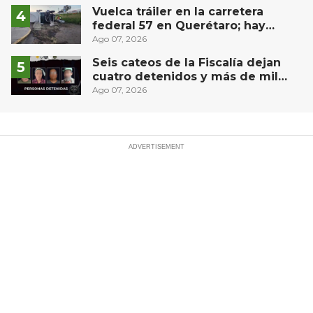
Vuelca tráiler en la carretera
federal 57 en Querétaro; hay
derrame de combustible
Ago 07, 2026
controlado, sin lesionados
Seis cateos de la Fiscalía dejan
cuatro detenidos y más de mil
dosis aseguradas en Querétaro
Ago 07, 2026