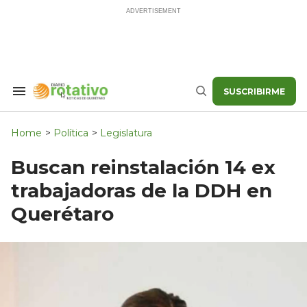
Skip
to
content
SUSCRIBIRME
Search
Buscar
&
Section
Navigation
Home
>
Política
>
Legislatura
Buscan reinstalación 14 ex
trabajadoras de la DDH en
Querétaro