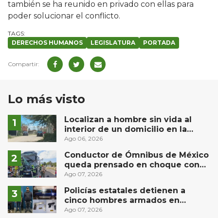
también se ha reunido en privado con ellas para
poder solucionar el conflicto.
DERECHOS HUMANOS
LEGISLATURA
PORTADA
Lo más visto
Localizan a hombre sin vida al
interior de un domicilio en la
comunidad El Rodeo, San Juan del
Ago 06, 2026
Río
Conductor de Ómnibus de México
queda prensado en choque con
materialista en San Juan del Río
Ago 07, 2026
Policías estatales detienen a
cinco hombres armados en
Puebla capital
Ago 07, 2026