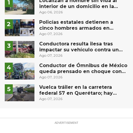
Localizan a hombre sin vida al
interior de un domicilio en la
comunidad El Rodeo, San Juan del
Ago 06, 2026
Río
Policías estatales detienen a
cinco hombres armados en
Puebla capital
Ago 07, 2026
Conductora resulta ilesa tras
impactar su vehículo contra un
muro en Huimilpan
Ago 07, 2026
Conductor de Ómnibus de México
queda prensado en choque con
materialista en San Juan del Río
Ago 07, 2026
Vuelca tráiler en la carretera
federal 57 en Querétaro; hay
derrame de combustible
Ago 07, 2026
controlado, sin lesionados