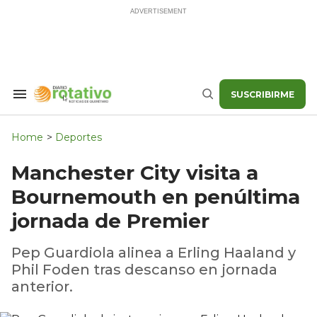
Skip
to
content
SUSCRIBIRME
Search
Buscar
&
Section
Navigation
Home
>
Deportes
Manchester City visita a
Bournemouth en penúltima
jornada de Premier
Pep Guardiola alinea a Erling Haaland y
Phil Foden tras descanso en jornada
anterior.