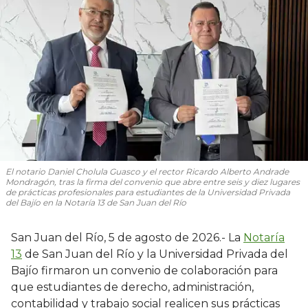
El notario Daniel Cholula Guasco y el rector Ricardo Alberto Andrade
Mondragón, tras la firma del convenio que abre entre seis y diez lugares
de prácticas profesionales para estudiantes de la Universidad Privada
del Bajío en la Notaría 13 de San Juan del Río
San Juan del Río, 5 de agosto de 2026.- La
Notaría
13
de San Juan del Río y la Universidad Privada del
Bajío firmaron un convenio de colaboración para
que estudiantes de derecho, administración,
contabilidad y trabajo social realicen sus prácticas