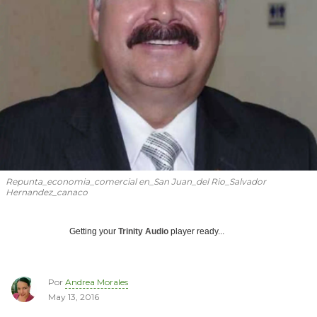
Repunta_economia_comercial en_San Juan_del Rio_Salvador
Hernandez_canaco
Getting your
Trinity Audio
player ready...
Por
Andrea Morales
May 13, 2016