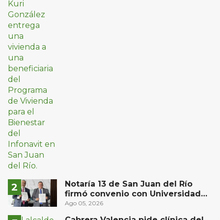
Notaría 13 de San Juan del Río
firmó convenio con Universidad
Privada del Bajío para recibir
Ago 05, 2026
estudiantes en prácticas
Cabrera Valencia pide clínica del