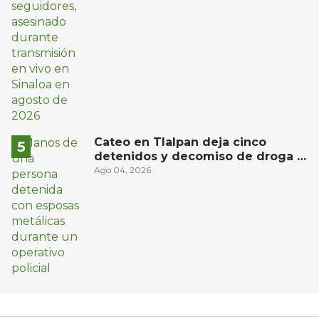
Cateo en Tlalpan deja cinco
detenidos y decomiso de droga y
un arma
Ago 04, 2026