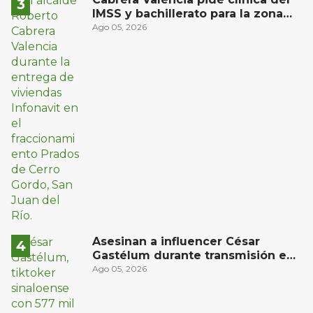
IMSS y bachillerato para la zona
oriente de San Juan del Río
Ago 05, 2026
Asesinan a influencer César
Gastélum durante transmisión en
vivo en Sinaloa
Ago 05, 2026