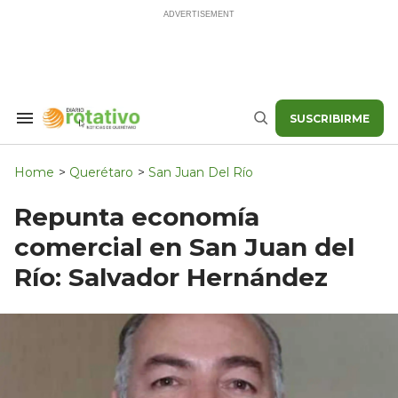
Skip
to
content
SUSCRIBIRME
Search
Buscar
&
Section
Navigation
Home
>
Querétaro
>
San Juan Del Río
Repunta economía
comercial en San Juan del
Río: Salvador Hernández