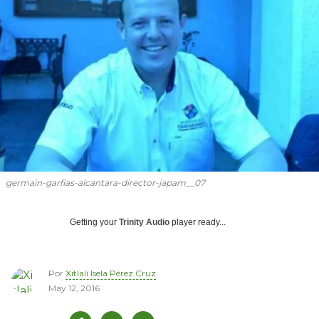
germain-garfias-alcantara-director-japam__07
Getting your
Trinity Audio
player ready...
Por
Xitlali Isela Pérez Cruz
May 12, 2016