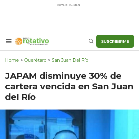
Skip
to
content
SUSCRIBIRME
Search
Buscar
&
Section
Navigation
Home
>
Querétaro
>
San Juan Del Río
JAPAM disminuye 30% de
cartera vencida en San Juan
del Río