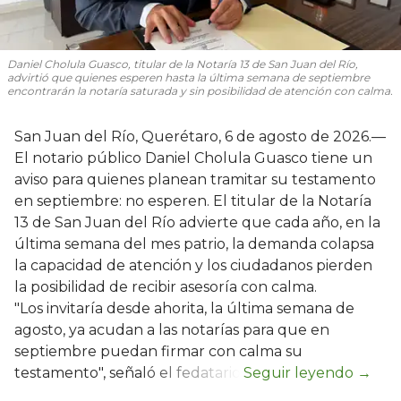
Daniel Cholula Guasco, titular de la Notaría 13 de San Juan del Río,
advirtió que quienes esperen hasta la última semana de septiembre
encontrarán la notaría saturada y sin posibilidad de atención con calma.
San Juan del Río, Querétaro, 6 de agosto de 2026.—
El notario público Daniel Cholula Guasco tiene un
aviso para quienes planean tramitar su testamento
en septiembre: no esperen. El titular de la Notaría
13 de San Juan del Río advierte que cada año, en la
última semana del mes patrio, la demanda colapsa
la capacidad de atención y los ciudadanos pierden
la posibilidad de recibir asesoría con calma.
"Los invitaría desde ahorita, la última semana de
agosto, ya acudan a las notarías para que en
septiembre puedan firmar con calma su
testamento", señaló el fedatario.