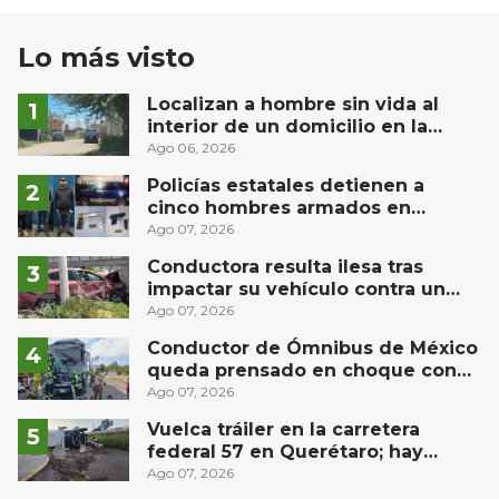
Lo más visto
Localizan a hombre sin vida al
interior de un domicilio en la
comunidad El Rodeo, San Juan del
Ago 06, 2026
Río
Policías estatales detienen a
cinco hombres armados en
Puebla capital
Ago 07, 2026
Conductora resulta ilesa tras
impactar su vehículo contra un
muro en Huimilpan
Ago 07, 2026
Conductor de Ómnibus de México
queda prensado en choque con
materialista en San Juan del Río
Ago 07, 2026
Vuelca tráiler en la carretera
federal 57 en Querétaro; hay
derrame de combustible
Ago 07, 2026
controlado, sin lesionados