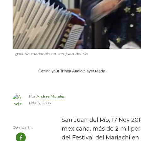
gala-de-mariachis-en-san-juan-del-rio
Getting your
Trinity Audio
player ready...
Por
Andrea Morales
Nov 17, 2018
San Juan del Río, 17 Nov 20
mexicana, más de 2 mil pers
del Festival del Mariachi en