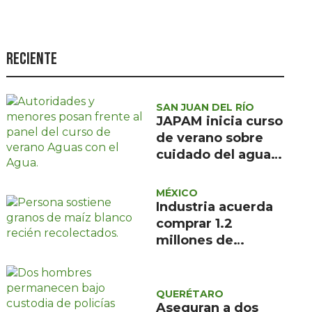
Seguridad
Ciencia y
tecnología
Reciente
Política
Turismo
SAN JUAN DEL RÍO
JAPAM inicia curso
Asuntos Sociales
de verano sobre
cuidado del agua
Estilo de vida
para 100 niñas y
Opinión
niños
MÉXICO
Industria acuerda
comprar 1.2
millones de
toneladas de maíz
blanco
QUERÉTARO
Aseguran a dos