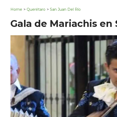
Navigation
San Juan del Río
Home
>
Querétaro
>
San Juan Del Río
Municipios
Gala de Mariachis en 